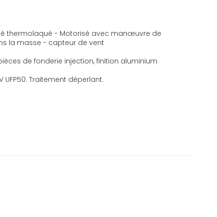
trudé thermolaqué - Motorisé avec manœuvre de
dans la masse - capteur de vent
pièces de fonderie injection, finition aluminium
UV UFP50. Traitement déperlant.