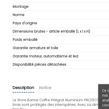
Montage
Norme
Pays d'origine
Dimensions brutes - article emballé (L x l x H)
Poids emballé
Garantie armature et toile
Garantie moteur, automatisme et led
Disponibilité pièces détachées
Description
Notice
Ce s
nos 
Le Store Banne Coffre Intégral Aluminium PROTECT LED SM
anal
bras sont protégés des intempéries. Avec sa dimension 
cons