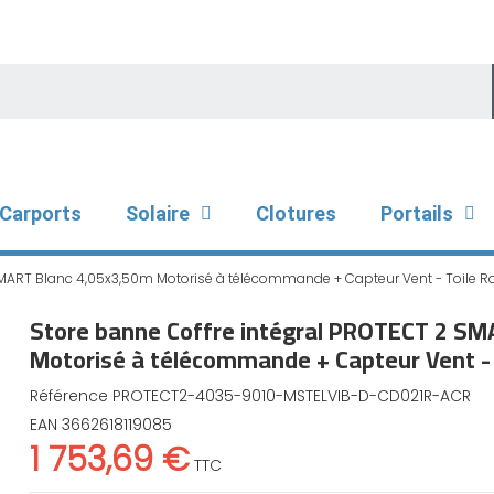
Carports
Solaire
Clotures
Portails
SMART Blanc 4,05x3,50m Motorisé à télécommande + Capteur Vent - Toile 
Store banne Coffre intégral PROTECT 2 SM
Motorisé à télécommande + Capteur Vent -
Référence
PROTECT2-4035-9010-MSTELVIB-D-CD021R-ACR
EAN
3662618119085
1 753,69 €
TTC