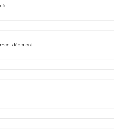
qué
tement déperlant