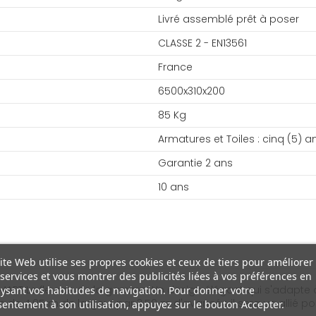
Livré assemblé prêt à poser
CLASSE 2 - EN13561
France
6500x310x200
85 Kg
Armatures et Toiles : cinq (5) a
Garantie 2 ans
10 ans
ite Web utilise ses propres cookies et ceux de tiers pour améliorer
services et vous montrer des publicités liées à vos préférences en
ART Le fleuron de la gamme. Un design élégant qui s'adapte à to
ysant vos habitudes de navigation. Pour donner votre
de 4.05 m de largeur par 3.50 m d'avancée il sera un allié pou
entement à son utilisation, appuyez sur le bouton Accepter.