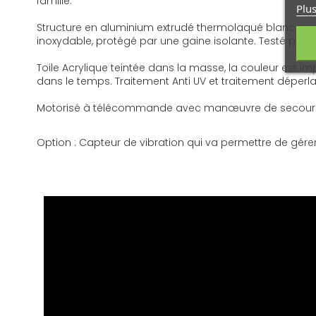
famille.
Plus
Structure en aluminium extrudé thermolaqué blanc pur
inoxydable, protégé par une gaine isolante. Testé plus de
Toile Acrylique teintée dans la masse, la couleur est i
dans le temps. Traitement Anti UV et traitement déperla
Motorisé à télécommande avec manœuvre de secours pour
Option : Capteur de vibration qui va permettre de gé
FR - Notice PROTECT2
Version française. Notice d'installation pour store banne
Télécharger (1.83M)