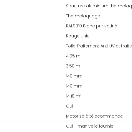
Structure aluminium thermola
Thermolaquage
RAL9010 Blanc pur satiné
Rouge unie
Toile Traitement Anti UV et trai
4.05 m
3.50 m
140 mm
140 mm
14.18 m²
Oui
Motorisé à télécommande
Oui - manivelle fournie