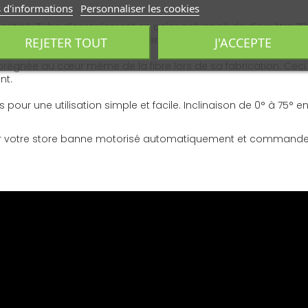
 d'informations
Personnaliser les cookies
 satiné. Tube d’enroulement en acier galvanisé de diamètre 
 10000 cycles (1 cycle = 1 ouverture et 1 fermeture).
REJETER TOUT
J'ACCEPTE
mprégnée au cœur même de la fibre lors de sa fabrication. Ceci
nt.
 une utilisation simple et facile. Inclinaison de 0° à 75° en
rer votre store banne motorisé automatiquement et commander
 coffre intégral Protect 2.