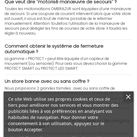
Que veut dire "motorisé manœuvre de secours" ?
Toutes les motorisations OMBRAZUR sont équipées d’une manœuvre
de secours. Si une coupure de courant intervient alors que votre store
est ouvert, il vous est tout de même possible de le refermer
manuellement. Attention: toutefois l’utilisation de la manœuvre de
secours peut dérégler les fins de courses de votre store. Il faudra les
régler à nouveau.
Comment obtenir le système de fermeture
automatique ?
La gamme « PROTECT » peut être équipée d’un capteur de
mouvement (ou sensoriel). Pour cela vous devez choisir la gamme
PROTECT SMART ou PROTECT LED SMART.
Un store banne avec ou sans coffre ?
Nous proposons 2 grandes familles : avec ou sans coffre de
protection. Le store banne avec Coffre aura une durée de vie plus
longue; le store banne sans coffre est moins cher. A noter que ce
Ce site Web utilise ses propres cookies et ceux de
dernier peut être suffisant dans le cas d’une pose plafond sous dalle
tiers pour améliorer nos services et vous montrer des
(en appartement) ou sous retour de toit (dans le cas d’une maison).
publicités liées à vos préférences en analysant vos
habitudes de navigation. Pour donner votre
Je n'ai jamais posé de store de terrasse ou de pergola,
consentement à son utilisation, appuyez sur le
est-ce compliqué ?
bouton Accepter.
La pose d'un store banne ou d'un store de terrasse ne nécessite pas