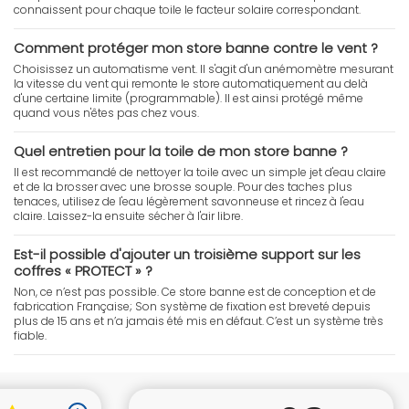
connaissent pour chaque toile le facteur solaire correspondant.
Comment protéger mon store banne contre le vent ?
Choisissez un automatisme vent. Il s'agit d'un anémomètre mesurant
la vitesse du vent qui remonte le store automatiquement au delà
d'une certaine limite (programmable). Il est ainsi protégé même
quand vous n'êtes pas chez vous.
Quel entretien pour la toile de mon store banne ?
Il est recommandé de nettoyer la toile avec un simple jet d'eau claire
et de la brosser avec une brosse souple. Pour des taches plus
tenaces, utilisez de l'eau légèrement savonneuse et rincez à l'eau
claire. Laissez-la ensuite sécher à l'air libre.
Est-il possible d'ajouter un troisième support sur les
coffres « PROTECT » ?
Non, ce n’est pas possible. Ce store banne est de conception et de
fabrication Française; Son système de fixation est breveté depuis
plus de 15 ans et n’a jamais été mis en défaut. C’est un système très
fiable.