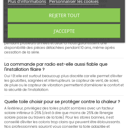
Plus d'informations
Personnaliser les cookies
de grandes connaissances en bricolage. De plus, une notice
complète et illustrée est fournie avec chaque produit ou est
téléchargeable
ici
. En cas de besoin nos experts vous guident par
REJETER TOUT
téléphone.
Si je casse une pièce de mon store serez-vous en
J'ACCEPTE
mesure de me la fournir ?
Nos fournisseurs maintiennent leurs gammes de store banne
pendant plusieurs années et ceux-ci nous garantissent une
disponibilité des pièces détachées pendant 10 ans, même après
cessation de la série.
La commande par radio est-elle aussi fiable que
l'installation filaire ?
Oui ! Et elle est surtout beaucoup plus discrète car elle permet d’éviter
les goulottes, saignées et interrupteurs. Le capteur de vent, de soleil,
de pluie ou le capteur de vibration permettent d’améliorer le confort et
la sécurité de l’installation.
Quelle toile choisir pour se protéger contre la chaleur ?
A l'extérieur, privilégiez des toiles plutôt sombres avec un facteur
solaire inférieur à 25% (c'est à dire que moins de 25% de l'énergie
solaire passe au travers de la toile). Pour les stores bannes, il est
conseillé d'éviter les coloris trop clairs qui peuvent être éblouissants.
Nos professionnels sauront vous conseiller la toile adaptée et