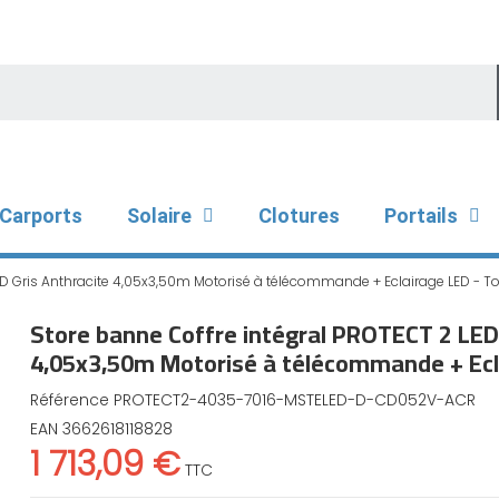
Carports
Solaire
Clotures
Portails
D Gris Anthracite 4,05x3,50m Motorisé à télécommande + Eclairage LED - Toi
Store banne Coffre intégral PROTECT 2 LED
4,05x3,50m Motorisé à télécommande + Ecla
Référence
PROTECT2-4035-7016-MSTELED-D-CD052V-ACR
EAN
3662618118828
1 713,09 €
TTC