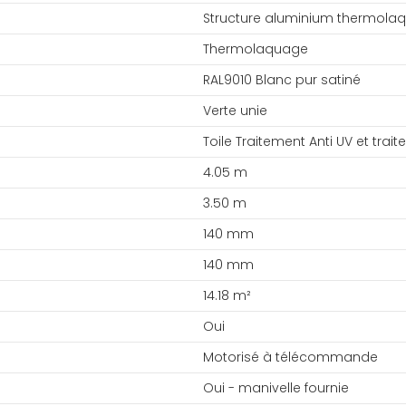
Structure aluminium thermola
Thermolaquage
RAL9010 Blanc pur satiné
Verte unie
Toile Traitement Anti UV et trai
4.05 m
3.50 m
140 mm
140 mm
14.18 m²
Oui
Motorisé à télécommande
Oui - manivelle fournie