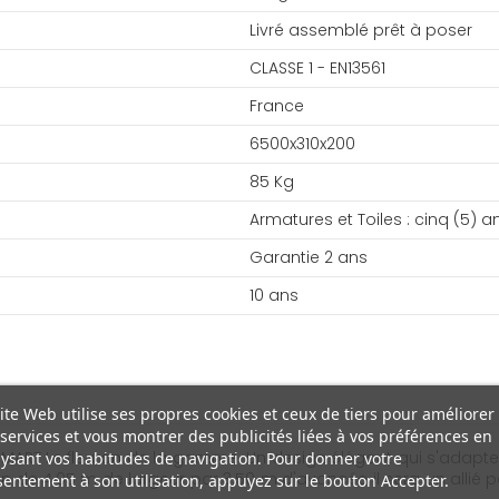
Livré assemblé prêt à poser
CLASSE 1 - EN13561
France
6500x310x200
85 Kg
Armatures et Toiles : cinq (5) a
Garantie 2 ans
10 ans
ite Web utilise ses propres cookies et ceux de tiers pour améliorer
services et vous montrer des publicités liées à vos préférences en
ART Le fleuron de la gamme. Un design élégant qui s'adapte à t
ysant vos habitudes de navigation. Pour donner votre
 de 4.05 m de largeur par 3.50 m d'avancée il sera un allié po
entement à son utilisation, appuyez sur le bouton Accepter.