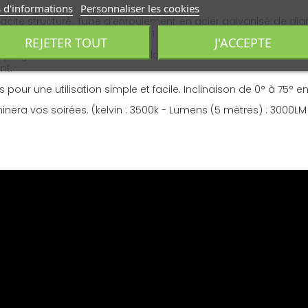
 d'informations
Personnaliser les cookies
racite structuré. Tube d’enroulement en acier galvanisé de 
lus de 10000 cycles (1 cycle = 1 ouverture et 1 fermeture).
REJETER TOUT
J'ACCEPTE
 imprégnée au cœur même de la fibre lors de sa fabrication. C
nt.
 une utilisation simple et facile. Inclinaison de 0° à 75° en
uminera vos soirées. (kelvin : 3500k - Lumens (5 mètres) : 3000L
 coffre intégral Protect 2.