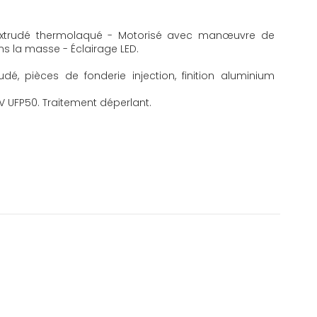
m extrudé thermolaqué - Motorisé avec manœuvre de
ns la masse - Éclairage LED.
udé, pièces de fonderie injection, finition aluminium
UV UFP50. Traitement déperlant.