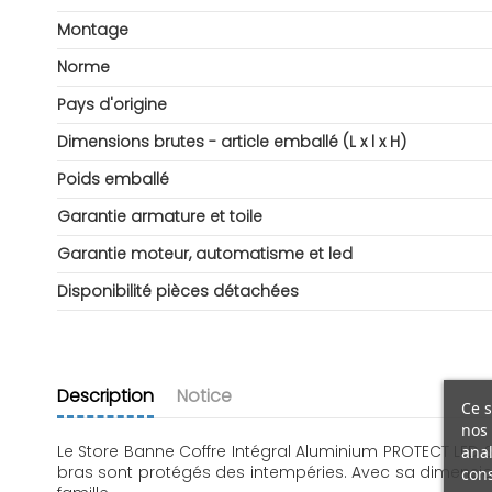
Montage
Norme
Pays d'origine
Dimensions brutes - article emballé (L x l x H)
Poids emballé
Garantie armature et toile
Garantie moteur, automatisme et led
Disponibilité pièces détachées
Description
Notice
Ce s
nos 
Le Store Banne Coffre Intégral Aluminium PROTECT LED SM
anal
bras sont protégés des intempéries. Avec sa dimension
cons