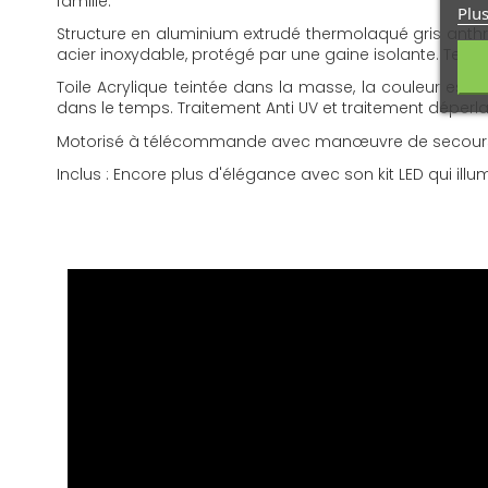
famille.
Plus
Structure en aluminium extrudé thermolaqué gris anth
acier inoxydable, protégé par une gaine isolante. Testé p
Toile Acrylique teintée dans la masse, la couleur est
dans le temps. Traitement Anti UV et traitement déperla
Motorisé à télécommande avec manœuvre de secours pour
Inclus : Encore plus d'élégance avec son kit LED qui ill
FR - Notice PROTECT2
Version française. Notice d'installation pour store banne
Télécharger (1.83M)