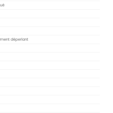
qué
tement déperlant