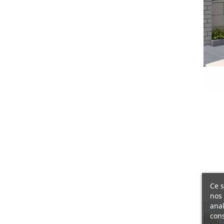
Ce s
nos 
anal
cons