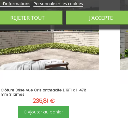
 d'informations
Personnaliser les cookies
REJETER TOUT
J'ACCEPTE
Clôture Brise vue Gris anthracite L 1911 x H 478
mm 3 lames
235,81 €
Ajouter au panier