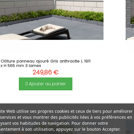
Clôture panneau ajouré Gris anthracite L 1911
x H 565 mm 3 lames
249,86 €
Ajouter au panier
ite Web utilise ses propres cookies et ceux de tiers pour améliorer
services et vous montrer des publicités liées à vos préférences en
ysant vos habitudes de navigation. Pour donner votre
entement à son utilisation, appuyez sur le bouton Accepter.