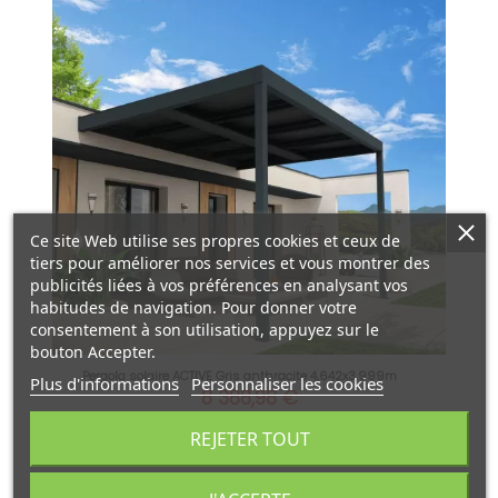
Ce site Web utilise ses propres cookies et ceux de
tiers pour améliorer nos services et vous montrer des
publicités liées à vos préférences en analysant vos
habitudes de navigation. Pour donner votre
consentement à son utilisation, appuyez sur le
bouton Accepter.
Pergola solaire ACTIVE Gris anthracite 4,642x3,999m
Plus d'informations
Personnaliser les cookies
8 388,98 €
Ajouter au panier
REJETER TOUT