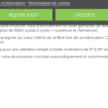
 d'informations
Personnaliser les cookies
le fleuron de la gamme. Un design élégant qui s'adapte à toutes
5.00 m de largeur par 3.50 m d'avancée il sera un allié pou
REJETER TOUT
J'ACCEPTE
racite structuré. Tube d’enroulement en acier galvanisé de 
lus de 10000 cycles (1 cycle = 1 ouverture et 1 fermeture).
 imprégnée au cœur même de la fibre lors de sa fabrication. C
nt.
 une utilisation simple et facile. Inclinaison de 0° à 75° en
rer votre store banne motorisé automatiquement et commander
 coffre intégral Protect 2.
AVIS À PROPOS DU PRODUIT