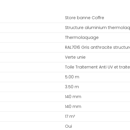
Store banne Coffre
Structure aluminium thermola
Thermolaquage
RAL7016 Gris anthracite structur
Verte unie
Toile Traitement Anti UV et trai
5.00 m
3.50 m
140 mm
140 mm
17 m²
Oui