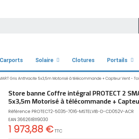
Carports
Solaire
Clotures
Portails
MART Gris Anthracite 5x3,5m Motorisé à télécommande + Capteur Vent - Toi
Store banne Coffre intégral PROTECT 2 SMA
5x3,5m Motorisé à télécommande + Capteur 
Référence
PROTECT2-5035-7016-MSTELVIB-D-CD052V-ACR
EAN
3662618119030
1 973,88 €
TTC