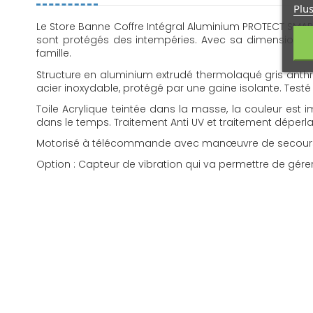
Plus
Le Store Banne Coffre Intégral Aluminium PROTECT SMART 
sont protégés des intempéries. Avec sa dimension de 
famille.
Structure en aluminium extrudé thermolaqué gris anth
acier inoxydable, protégé par une gaine isolante. Testé p
Toile Acrylique teintée dans la masse, la couleur est
dans le temps. Traitement Anti UV et traitement déperla
Motorisé à télécommande avec manœuvre de secours pour
Option : Capteur de vibration qui va permettre de gé
FR - Notice PROTECT2
Version française. Notice d'installation pour store banne