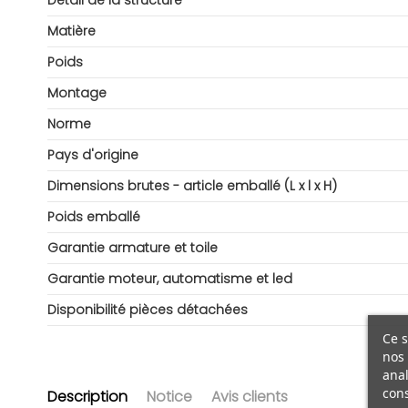
Détail de la structure
Matière
Poids
Montage
Norme
Pays d'origine
Dimensions brutes - article emballé (L x l x H)
Poids emballé
Garantie armature et toile
Garantie moteur, automatisme et led
Disponibilité pièces détachées
Ce s
nos 
anal
cons
Description
Notice
Avis clients