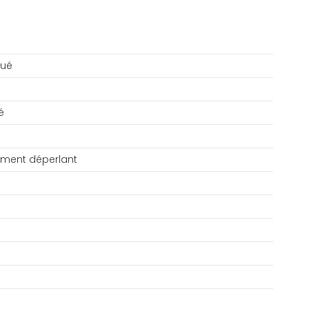
qué
é
tement déperlant