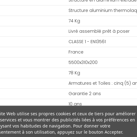
Structure en aluminium extrudé
Structure aluminium thermola
74 Kg
Livré assemblé prêt à poser
CLASSE 1 - EN13561
France
5500x310x200
78 Kg
Armatures et Toiles : cinq (5) a
Garantie 2 ans
10 ans
ite Web utilise ses propres cookies et ceux de tiers pour améliorer
services et vous montrer des publicités liées à vos préférences en
ysant vos habitudes de navigation. Pour donner votre
entement à son utilisation, appuyez sur le bouton Accepter.