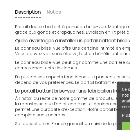
Description
Notice
Portail double battant à panneau brise-vue. Montage rap
grâce aux gonds et crapaudines. Livraison en kit prêt
Quels avantages à installer un portail battant brise 
Le panneau brise-vue offre une certaine intimité en emp
Vous pouvez voir sans être vu, tout en bénéficiant d’une
Le panneau brise-vue peut agir comme une barrière contre 
correctement entre les lames.
En plus de ses aspects fonctionnels, le panneau brise-
dépend de vos préférences. Le portail battant existe 
Ce s
Le portail battant brise-vue : une fabrication frança
nos 
À l’instar du reste de notre gamme de produits, le port
anal
la robustesse que l’on attend d’un tel équipement, mai
cons
permet une durabilité d’exception. Notre portail battant e
Plus
complète sans accrocs.
Sa fabrication en France garantit un suivi de la product