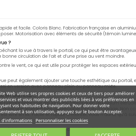
ide et facile. Coloris Blanc. Fabrication française en aluminiu
 à poser. Motorisation avec éléments de sécurité (témoin lumi
vue ?
êchant la vue à travers le portail, ce qui peut être avantageux
 bonne circulation de l’ait et d’une prise au vent moindre.
le vent, ce qui est utile pour protéger les espaces extérieurs de
vue peut également ajouter une touche esthétique au portail, e
aussi en version avec panneau plein ou panneau mixte.
ite Web utilise ses propres cookies et ceux de tiers pour améliorer
ise en aluminium
services et vous montrer des publicités liées à vos préférences en
ail battant brise-vue est lui aussi fabriqué en aluminium extr
ysant vos habitudes de navigation. Pour donner votre
s aussi une légèreté très appréciable lors du montage. Non cor
entement à son utilisation, appuyez sur le bouton Accepter.
st livré en kit. Facile et rapide à monter, vous n’aurez qu’à suiv
 d'informations
Personnaliser les cookies
ion fidèle aux normes et un produit de qualité
REJETER TOUT
J'ACCEPTE