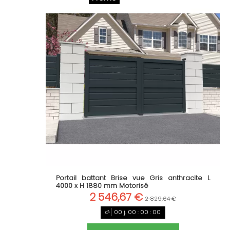
Portail battant Brise vue Gris anthracite L
4000 x H 1880 mm Motorisé
2 546,67 €
2 829,64 €
00
j.
00
:
00
:
00