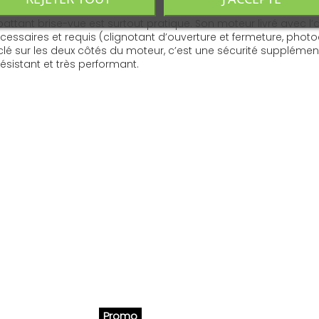
tail battant brise-vue est surtout pratique. Son moteur livré ave
ssaires et requis (clignotant d’ouverture et fermeture, phot
clé sur les deux côtés du moteur, c’est une sécurité supplémen
résistant et très performant.
Promo