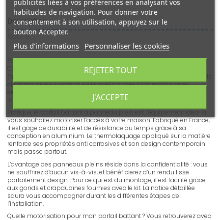
publicités liées à vos préférences en analysant vos
habitudes de navigation. Pour donner votre
Description
consentement à son utilisation, appuyez sur le
bouton Accepter.
Notice
Plus d'informations
Personnaliser les cookies
Portail double battant à panneau plein. Montage rapide et facile.
Coloris Gris Anthracite. Fabrication française en aluminium
REJETER TOUT
thermolaqué de haute qualité. Installation simplifiée grâce aux gonds
et crapaudines. Livraison en kit prêt à poser. Motorisation avec
éléments de sécurité (témoin lumineux). Largeur 4000mm x Hauteur
J'ACCEPTE
1907 mm.
Pratique, le portail battant à panneau plein est l’équipement idéal si
vous souhaitez motoriser l’accès à votre maison. Fabriqué en France,
il est gage de durabilité et de résistance au temps grâce à sa
conception en aluminium. Le thermolaquage appliqué sur la matière
renforce ses propriétés anti corrosives et son design contemporain
mais passe partout.
L’avantage des panneaux pleins réside dans la confidentialité : vous
ne souffrirez d’aucun vis-à-vis, et bénéficierez d’un rendu lisse
parfaitement design. Pour ce qui est du montage, il est facilité grâce
aux gonds et crapaudines fournies avec le kit. La notice détaillée
saura vous accompagner durant les différentes étapes de
l’installation.
Quelle motorisation pour mon portail battant ? Vous retrouverez avec