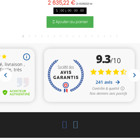
2 635,22 €
2 928,02 €
00
j.
00
:
00
:
00
Ajouter au panier