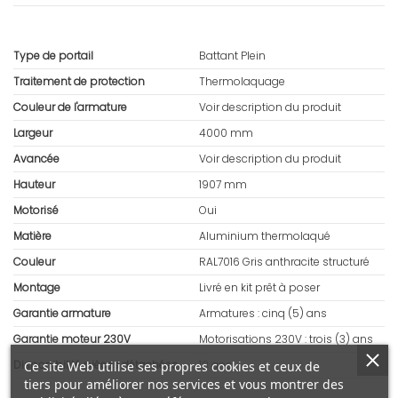
Type de portail
Battant Plein
Traitement de protection
Thermolaquage
Couleur de l'armature
Voir description du produit
Largeur
4000 mm
Avancée
Voir description du produit
Hauteur
1907 mm
Motorisé
Oui
Matière
Aluminium thermolaqué
Couleur
RAL7016 Gris anthracite structuré
Montage
Livré en kit prêt à poser
Garantie armature
Armatures : cinq (5) ans
Garantie moteur 230V
Motorisations 230V : trois (3) ans
Disponibilité pièces détachées
10 ans
Ce site Web utilise ses propres cookies et ceux de
tiers pour améliorer nos services et vous montrer des