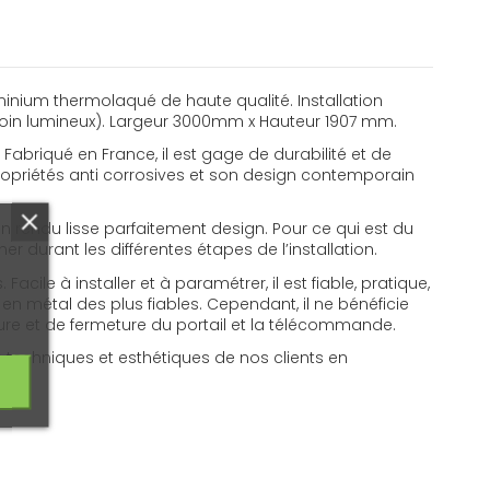
uminium thermolaqué de haute qualité. Installation
émoin lumineux). Largeur 3000mm x Hauteur 1907 mm.
Fabriqué en France, il est gage de durabilité et de
opriétés anti corrosives et son design contemporain
un rendu lisse parfaitement design. Pour ce qui est du
r durant les différentes étapes de l’installation.
ile à installer et à paramétrer, il est fiable, pratique,
en métal des plus fiables. Cependant, il ne bénéficie
ture et de fermeture du portail et la télécommande.
 techniques et esthétiques de nos clients en