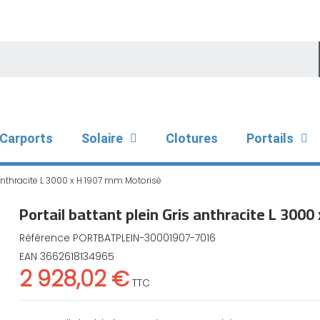
Carports
Solaire
Clotures
Portails
 anthracite L 3000 x H 1907 mm Motorisé
Portail battant plein Gris anthracite L 30
Référence
PORTBATPLEIN-30001907-7016
EAN
3662618134965
2 928,02 €
TTC