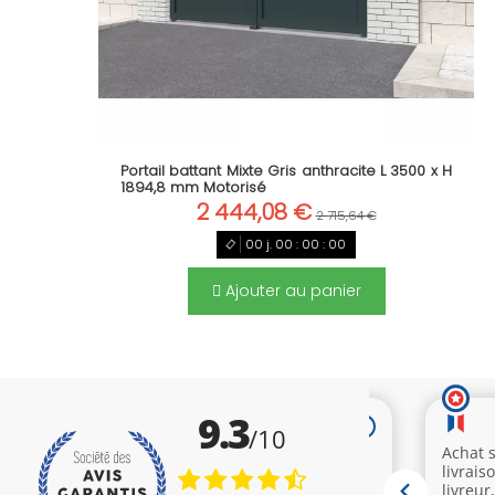
Portail battant Mixte Gris anthracite L 3500 x H
1894,8 mm Motorisé
2 444,08 €
2 715,64 €
00
j.
00
:
00
:
00
Ajouter au panier