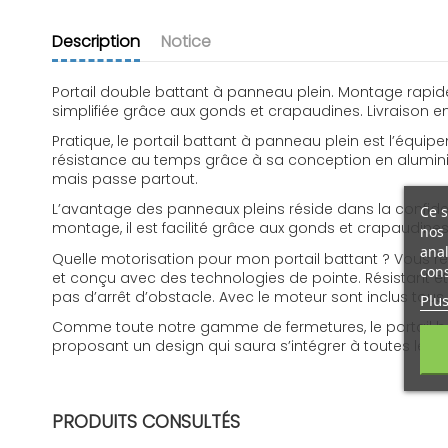
Description
Notice
Portail double battant à panneau plein. Montage rapide 
simplifiée grâce aux gonds et crapaudines. Livraison e
Pratique, le portail battant à panneau plein est l’équip
résistance au temps grâce à sa conception en alumini
mais passe partout.
L’avantage des panneaux pleins réside dans la confidenti
Ce s
montage, il est facilité grâce aux gonds et crapaudines 
nos 
anal
Quelle motorisation pour mon portail battant ? Vous retr
cons
et conçu avec des technologies de pointe. Résistant et 
pas d’arrêt d’obstacle. Avec le moteur sont inclus tou
Plus
Comme toute notre gamme de fermetures, le portail bat
proposant un design qui saura s’intégrer à toutes les 
FR - Notice portail battant plein
Télécharger (1.85M)
PRODUITS CONSULTÉS