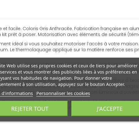
et facile. Coloris Gris Anthracite. Fabrication française en al
n kit prêt à poser. Motorisation avec éléments de sécurité (t
ement idéal si vous souhaitez motoriser l’accès à votre maison. 
um. Le thermolaquage appliqué sur la matière renforce ses pr
alité : vous ne souffrirez d’aucun vis-à-vis, et bénéficierez d’
ite Web utilise ses propres cookies et ceux de tiers pour améliorer
fournies avec le kit. La notice détaillée saura vous accompagne
services et vous montrer des publicités liées à vos préférences en
ysant vos habitudes de navigation. Pour donner votre
ouverez avec votre fermeture aluminium un kit moteur à bras. Fac
entement à son utilisation, appuyez sur le bouton Accepter.
performant, il combine électronique dernier cri et engrenages 
s les accessoires nécessaires, dont le témoin lumineux d’ouver
 d'informations
Personnaliser les cookies
tant est fabriqué et conçu en France. Il répond aux exigences
réalisations, contemporaines comme traditionnelles.
REJETER TOUT
J'ACCEPTE