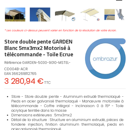
* Les couleurs ci-dessus peuvent varier en fonction de la résolution de votre écran.
Store double pente GARDEN
Blanc 5mx3mx2 Motorisé à
télécommande - Toile Ecrue
Référence
GARDEN-5030-9010-MSTEL-
CD004B-ACR
EAN
3662618112765
3 280,94 €
TTC
Store - Store double pente - Aluminium extrudé thermolaqué -
Pieds en acier galvanisé thermolaqué - Manœuvre motorisée à
télécommande - Coffre intégral - Inclinaison 0 à 15° - Toile
acrylique teintée dans la masse
Dimensions extérieures : 5mx3mx2
Détail de la structure : Structure en aluminium extrudé, pièces de
fonderie injection, finition aluminium thermolaqué, pieds en
acier galvanisé thermolaqué