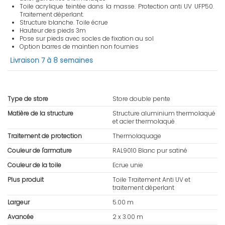
Toile acrylique teintée dans la masse. Protection anti UV UFP50.
Traitement déperlant.
Structure blanche. Toile écrue
Hauteur des pieds 3m
Pose sur pieds avec socles de fixation au sol
Option barres de maintien non fournies
Livraison 7 à 8 semaines
Type de store
Store double pente
Matière de la structure
Structure aluminium thermolaqué
et acier thermolaqué
Traitement de protection
Thermolaquage
Couleur de l'armature
RAL9010 Blanc pur satiné
Couleur de la toile
Ecrue unie
Plus produit
Toile Traitement Anti UV et
traitement déperlant
Largeur
5.00 m
Avancée
2 x 3.00 m