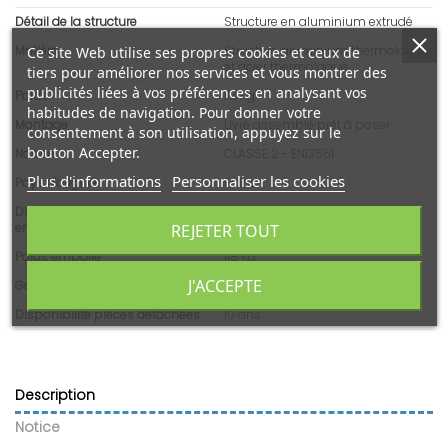
Détail de la structure
Structure en aluminium extrudé
Matière
Structure aluminium thermolaqué
Ce site Web utilise ses propres cookies et ceux de
et acier thermolaqué
tiers pour améliorer nos services et vous montrer des
publicités liées à vos préférences en analysant vos
Poids
113 Kg
habitudes de navigation. Pour donner votre
Montage
Livré assemblé prêt à poser
consentement à son utilisation, appuyez sur le
bouton Accepter.
Norme
CLASSE 2 - EN13561
Plus d'informations
Personnaliser les cookies
Pays d'origine
France
Dimensions brutes - article
5100x310x310
emballé (L x l x H)
REJETER TOUT
Poids emballé
118 Kg
J'ACCEPTE
Garantie armature et toile
Armatures et Toiles : cinq (5) ans
Disponibilité pièces détachées
10 ans
Description
Notice