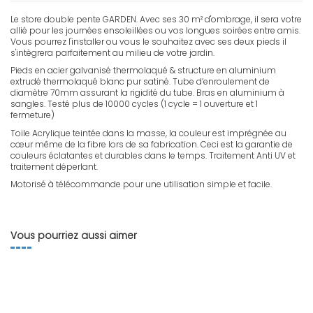
Le store double pente GARDEN. Avec ses 30 m² d'ombrage, il sera votre
allié pour les journées ensoleillées ou vos longues soirées entre amis.
Vous pourrez l'installer ou vous le souhaitez avec ses deux pieds il
s'intègrera parfaitement au milieu de votre jardin.
Pieds en acier galvanisé thermolaqué & structure en aluminium
extrudé thermolaqué blanc pur satiné. Tube d’enroulement de
diamètre 70mm assurant la rigidité du tube. Bras en aluminium à
sangles. Testé plus de 10000 cycles (1 cycle = 1 ouverture et 1
fermeture)
Toile Acrylique teintée dans la masse, la couleur est imprégnée au
cœur même de la fibre lors de sa fabrication. Ceci est la garantie de
couleurs éclatantes et durables dans le temps. Traitement Anti UV et
traitement déperlant.
Motorisé à télécommande pour une utilisation simple et facile.
FR - Notice GARDEN
Version française. Notice d'installation pour store double pente
Garden.
Vous pourriez aussi aimer
Télécharger (6.69M)