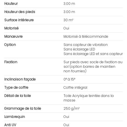
Hauteur
3.00 m
Hauteur des pieds
3.00 m
Surface intérieure
30 m²
Motorisé
Oui
Manœuvre
Motorisé à télécommande
Option
Sans capteur de vibration
Sans éclairage LED
Sans éclairage LED et sans capteur
Fixation
Sur pieds avec socle de fixation au
sol (option barres de maintien
non fournies)
Inclinaison façade
0° à 15°
Type de coffre
Coffre intégral
Détail de la toile
Toile Acrylique teintée dans la
masse
Grammage de la toile
250 g/m²
Lambrequin
Oui
Anti UV
Oui