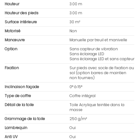
Hauteur
3.00 m
Hauteur des pieds
3.00 m
Surface intérieure
30 m²
Motorisé
Non
Manœuvre
Manuelle par treuil et manivelle
Option
Sans capteur de vibration
Sans éclairage LED
Sans éclairage LED et sans capteur
Fixation
Sur pieds avec socle de fixation au
sol (option barres de maintien
non fournies)
Inclinaison façade
0° à 15°
Type de coffre
Coffre intégral
Détail de la toile
Toile Acrylique teintée dans la
masse
Grammage de la toile
250 g/m²
Lambrequin
Oui
Anti UV
Oui