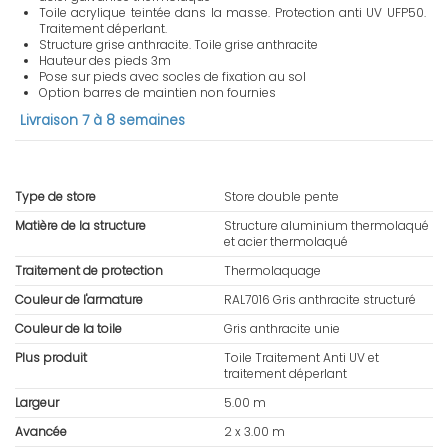
Toile acrylique teintée dans la masse. Protection anti UV UFP50.
Traitement déperlant.
Structure grise anthracite. Toile grise anthracite
Hauteur des pieds 3m
Pose sur pieds avec socles de fixation au sol
Option barres de maintien non fournies
Livraison 7 à 8 semaines
Type de store
Store double pente
Matière de la structure
Structure aluminium thermolaqué
et acier thermolaqué
Traitement de protection
Thermolaquage
Couleur de l'armature
RAL7016 Gris anthracite structuré
Couleur de la toile
Gris anthracite unie
Plus produit
Toile Traitement Anti UV et
traitement déperlant
Largeur
5.00 m
Avancée
2 x 3.00 m