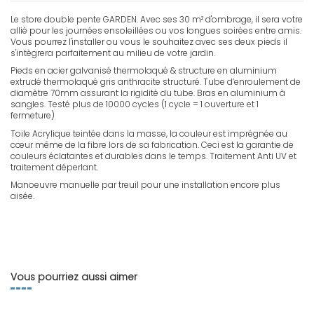
Le store double pente GARDEN. Avec ses 30 m² d'ombrage, il sera votre
allié pour les journées ensoleillées ou vos longues soirées entre amis.
Vous pourrez l'installer ou vous le souhaitez avec ses deux pieds il
s'intègrera parfaitement au milieu de votre jardin.
Pieds en acier galvanisé thermolaqué & structure en aluminium
extrudé thermolaqué gris anthracite structuré. Tube d’enroulement de
diamètre 70mm assurant la rigidité du tube. Bras en aluminium à
sangles. Testé plus de 10000 cycles (1 cycle = 1 ouverture et 1
fermeture)
Toile Acrylique teintée dans la masse, la couleur est imprégnée au
cœur même de la fibre lors de sa fabrication. Ceci est la garantie de
couleurs éclatantes et durables dans le temps. Traitement Anti UV et
traitement déperlant.
Manoeuvre manuelle par treuil pour une installation encore plus
aisée.
FR - Notice GARDEN
Version française. Notice d'installation pour store double pente
Garden.
Vous pourriez aussi aimer
Télécharger (6.69M)