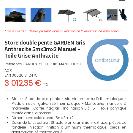
* Les couleurs ci-dessus peuvent varier en fonction de la résolution de votre écran.
Store double pente GARDEN Gris
Anthracite 5mx3mx2 Manuel -
Toile Grise Anthracite
Référence
GARDEN-5030-7016-MAN-CD063G-
ACR
EAN
3662618112475
3 012,35 €
TTC
Store - Store double pente - Aluminium extrudé thermolaqué -
Pieds en acier galvanisé thermolaqué - Manœuvre manuelle à
manivelle - Coffre intégral - Inclinaison 0 à 15° - Toile acrylique
teintée dans la masse
Dimensions extérieures : 5mx3mx2
Détail de la structure : Structure en aluminium extrudé, pièces de
fonderie injection, finition aluminium thermolaqué, pieds en
acier galvanisé thermolaqué