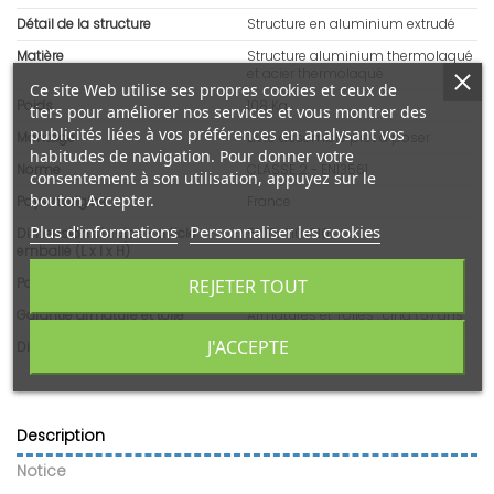
Détail de la structure
Structure en aluminium extrudé
Matière
Structure aluminium thermolaqué
et acier thermolaqué
Ce site Web utilise ses propres cookies et ceux de
Poids
108 Kg
tiers pour améliorer nos services et vous montrer des
publicités liées à vos préférences en analysant vos
Montage
Livré assemblé prêt à poser
habitudes de navigation. Pour donner votre
Norme
CLASSE 2 - EN13561
consentement à son utilisation, appuyez sur le
bouton Accepter.
Pays d'origine
France
Plus d'informations
Personnaliser les cookies
Dimensions brutes - article
5100x310x310
emballé (L x l x H)
Poids emballé
113 Kg
REJETER TOUT
Garantie armature et toile
Armatures et Toiles : cinq (5) ans
J'ACCEPTE
Disponibilité pièces détachées
10 ans
Description
Notice