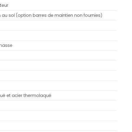
teur
n au sol (option barres de maintien non fournies)
 masse
ué et acier thermolaqué