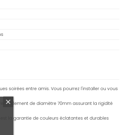
ns
ues soirées entre amis. Vous pourrez l'installer ou vous
d’enroulement de diamètre 70mm assurant la rigidité
 est la garantie de couleurs éclatantes et durables