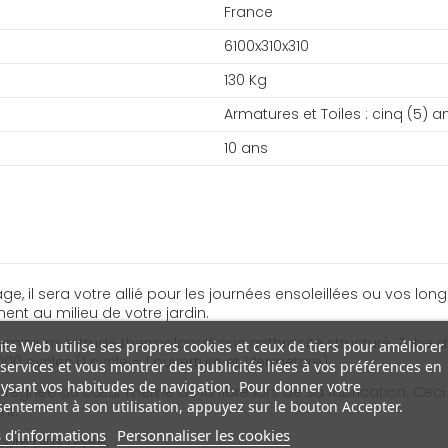
France
6100x310x310
130 Kg
Armatures et Toiles : cinq (5) a
10 ans
 il sera votre allié pour les journées ensoleillées ou vos long
ment au milieu de votre jardin.
luminium extrudé thermolaqué gris anthracite structuré. Tube 
ite Web utilise ses propres cookies et ceux de tiers pour améliorer
0 cycles (1 cycle = 1 ouverture et 1 fermeture)
services et vous montrer des publicités liées à vos préférences en
ysant vos habitudes de navigation. Pour donner votre
mprégnée au cœur même de la fibre lors de sa fabrication. Ceci
entement à son utilisation, appuyez sur le bouton Accepter.
nt.
 d'informations
Personnaliser les cookies
core plus aisée.