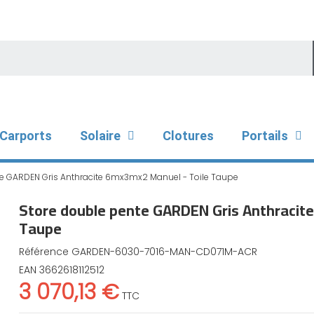
Carports
Solaire
Clotures
Portails
e GARDEN Gris Anthracite 6mx3mx2 Manuel - Toile Taupe
Store double pente GARDEN Gris Anthracit
Taupe
Référence
GARDEN-6030-7016-MAN-CD071M-ACR
EAN
3662618112512
3 070,13 €
TTC