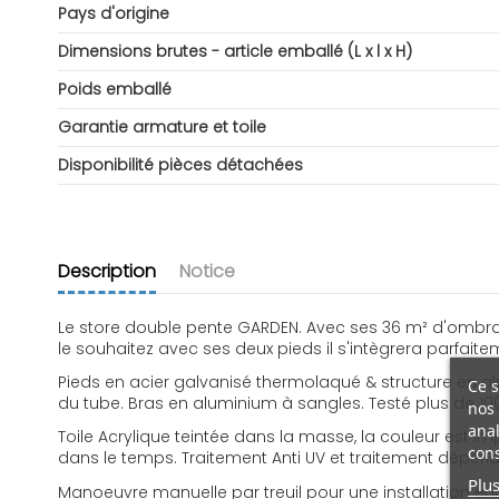
Pays d'origine
Dimensions brutes - article emballé (L x l x H)
Poids emballé
Garantie armature et toile
Disponibilité pièces détachées
Description
Notice
Le store double pente GARDEN. Avec ses 36 m² d'ombrage,
le souhaitez avec ses deux pieds il s'intègrera parfaite
Pieds en acier galvanisé thermolaqué & structure en a
Ce s
du tube. Bras en aluminium à sangles. Testé plus de 1000
nos 
anal
Toile Acrylique teintée dans la masse, la couleur est i
cons
dans le temps. Traitement Anti UV et traitement déperla
Plus
Manoeuvre manuelle par treuil pour une installation en