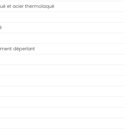
ué et acier thermolaqué
é
tement déperlant