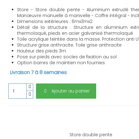
Store - Store double pente - Aluminium extrudé th
Manœuvre manuelle à manivelle - Coffre intégral - Incli
Dimensions extérieures : 6mx3mx2
Détail de la structure : Structure en aluminium extr
thermolaqué, pieds en acier galvanisé thermolaqué
Toile acrylique teintée dans la masse. Protection anti 
Structure grise anthracite. Toile grise anthracite
Hauteur des pieds 3m
Pose sur pieds avec socles de fixation au sol
Option barres de maintien non fournies
Livraison 7 à 8 semaines
Ajouter au panier
Store double pente