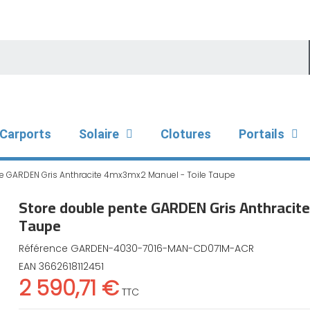
Carports
Solaire
Clotures
Portails
e GARDEN Gris Anthracite 4mx3mx2 Manuel - Toile Taupe
Store double pente GARDEN Gris Anthracit
Taupe
Référence
GARDEN-4030-7016-MAN-CD071M-ACR
EAN
3662618112451
2 590,71 €
TTC