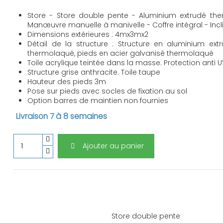
Store - Store double pente - Aluminium extrudé th
Manœuvre manuelle à manivelle - Coffre intégral - Incli
Dimensions extérieures : 4mx3mx2
Détail de la structure : Structure en aluminium extr
thermolaqué, pieds en acier galvanisé thermolaqué
Toile acrylique teintée dans la masse. Protection anti 
Structure grise anthracite. Toile taupe
Hauteur des pieds 3m
Pose sur pieds avec socles de fixation au sol
Option barres de maintien non fournies
Livraison 7 à 8 semaines
Ajouter au panier
Store double pente