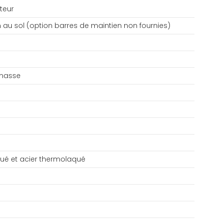
teur
n au sol (option barres de maintien non fournies)
 masse
ué et acier thermolaqué