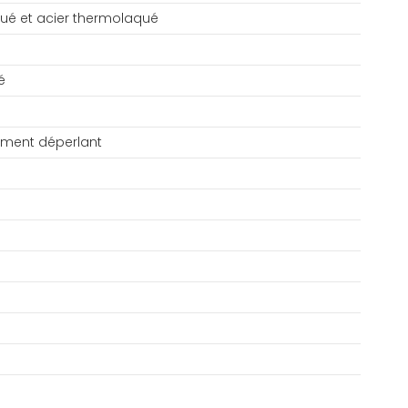
ué et acier thermolaqué
é
tement déperlant