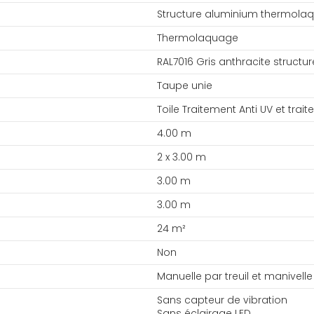
Structure aluminium thermolaq
Thermolaquage
RAL7016 Gris anthracite structur
Taupe unie
Toile Traitement Anti UV et trai
4.00 m
2 x 3.00 m
3.00 m
3.00 m
24 m²
Non
Manuelle par treuil et manivelle
Sans capteur de vibration
Sans éclairage LED