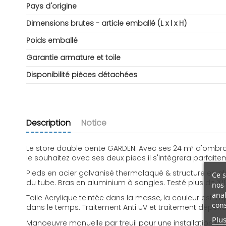
Pays d'origine
Dimensions brutes - article emballé (L x l x H)
Poids emballé
Garantie armature et toile
Disponibilité pièces détachées
Description
Notice
Le store double pente GARDEN. Avec ses 24 m² d'ombrage,
le souhaitez avec ses deux pieds il s'intègrera parfaite
Pieds en acier galvanisé thermolaqué & structure en a
Ce s
du tube. Bras en aluminium à sangles. Testé plus de 1000
nos 
anal
Toile Acrylique teintée dans la masse, la couleur est i
cons
dans le temps. Traitement Anti UV et traitement déperla
Plus
Manoeuvre manuelle par treuil pour une installation en