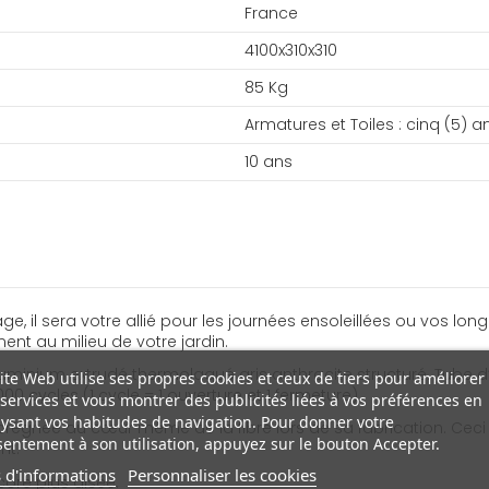
France
4100x310x310
85 Kg
Armatures et Toiles : cinq (5) a
10 ans
 il sera votre allié pour les journées ensoleillées ou vos long
ment au milieu de votre jardin.
luminium extrudé thermolaqué gris anthracite structuré. Tube 
ite Web utilise ses propres cookies et ceux de tiers pour améliorer
0 cycles (1 cycle = 1 ouverture et 1 fermeture)
services et vous montrer des publicités liées à vos préférences en
ysant vos habitudes de navigation. Pour donner votre
mprégnée au cœur même de la fibre lors de sa fabrication. Ceci
entement à son utilisation, appuyez sur le bouton Accepter.
nt.
 d'informations
Personnaliser les cookies
core plus aisée.