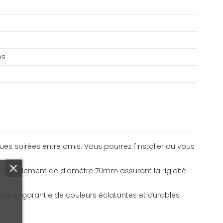
ns
ues soirées entre amis. Vous pourrez l'installer ou vous
d’enroulement de diamètre 70mm assurant la rigidité
 est la garantie de couleurs éclatantes et durables