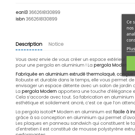
ean13
3662618130899
isbn
3662618130899
Ce s
nos 
anal
cons
Description
Notice
Plus
Vous avez envie de vous créer un espace extérieur chaleu
pour une pergola en aluminium ! La
pergola Modern
av
Fabriquée en aluminium extrudé thermolaqué
,
conçue e
Robuste et durable dans le temps, elle vous permet d
envisager un espace détente avec un salon de jardin ou 
La
pergola Modern
apportera une touche d’élégance et 
Cela s’accorde avec tout. Sa fabrication en aluminium a
esthétique et solidement ancré, c’est ce que l’on atten
La pergola isotoit® Modern en aluminium est
facile à in
grâce à sa conception en aluminium qui permet d'avoir
Les plaques en panneau sandwich qui constituent le toi
d'entretien il est constitué de mousse polystyrène ext
performantes.