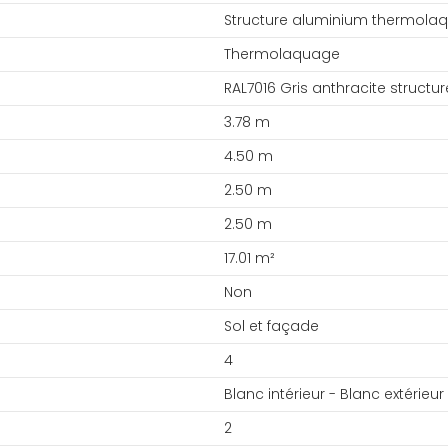
Structure aluminium thermola
Thermolaquage
RAL7016 Gris anthracite structur
3.78 m
4.50 m
2.50 m
2.50 m
17.01 m²
Non
Sol et façade
4
Blanc intérieur - Blanc extérieur
2