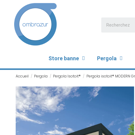
Store banne
Pergola
Accueil
Pergola
Pergola Isotoit®
Pergola isotoit® MODERN Gr