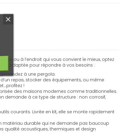
rrasse ou à l’endroit qui vous convient le mieux, optez
mieux adaptée pour répondre à vos besoins :
s demandez à une pergola.
s d’un repas, stocker des équipements, ou même
t…profitez !
rès prisée des maisons modernes comme traditionnelles.
on demande à ce type de structure : non corrosif,
utils courants. Livrée en kit, elle se monte rapidement
 un matériau durable qui ne demande pas baucoup
es qualité acoustiques, thermiques et design