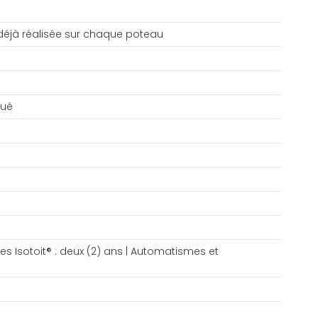
déjà réalisée sur chaque poteau
qué
es Isotoit® : deux (2) ans | Automatismes et