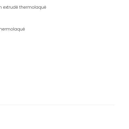
um extrudé thermolaqué
é thermolaqué