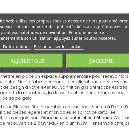
ite Web utilise ses propres cookies et ceux de tiers pour améliorer
services et vous montrer des publicités liées à vos préférences en
ysant vos habitudes de navigation. Pour donner votre
entement à son utilisation, appuyez sur le bouton Accepter.
 d'informations
Personnaliser les cookies
reux et abrité du soleil (ou de la pluie d’ailleurs) ? Sur une te
REJETER TOUT
J'ACCEPTE
ec son toit en plaques sandwich est la solution sûrement la 
t fabriquée en France
, elle offre tous les avantages que vou
e mettre en place un espace supplémentaire pour recevoir lor
autre. Bien à l’abris des conditions climatiques, posez-vous e
de design à votre extérieur. Sa finition gris anthracite est t
pporte la robustesse, la durabilité et les performances que l’
d de sa pergola.
staller
. Elle peut être assemblée en quelques heures à l'aide d'o
 des pièces légères et maniables et sa notice détaillée.
t le la pergola sont
étanches, isolantes et esthétiques
. C'est
rudé recouvert de 2 panneaux en aluminium : l'ensemble offre d