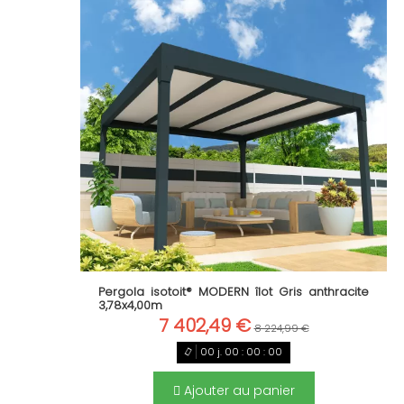
Pergola isotoit® MODERN îlot Gris anthracite
3,78x4,00m
7 402,49 €
8 224,99 €
00
j.
00
:
00
:
00
Ajouter au panier