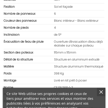
Fixation
Sol et façade
Nombre de panneaux
6
Couleur des panneaux
Blanc intérieur - Blanc extérieur
Nombre de pieds
4
Inclinaison
de 5°
Évacuation de l'eau de pluie
Ouverture d'évacuation d'eau déjà
réalisée sur chaque poteau
Section des poteaux
115mm x 115mm
Détail de la structure
Structure en aluminium extrudé
Matière
Structure aluminium thermolaqué
Poids
398 Kg
Montage
Livré en kit prêt à poser
Norme
CE EN 1991-1-3
Ce site Web utilise ses propres cookies et ceux de
Pays d'origine
France
tiers pour améliorer nos services et vous montrer des
Poids emballé
398 Kg
publicités liées à vos préférences en analysant vos