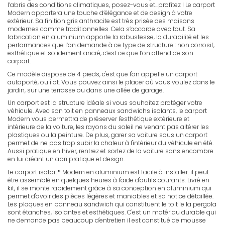
l’abris des conditions climatiques, posez-vous et…profitez ! Le carport
Modern apportera une touche d’élégance et de design à votre
extérieur. Sa finition gris anthracite est très prisée des maisons
modernes comme traditionnelles. Cela s’accorde avec tout. Sa
fabrication en aluminium apporte la robustesse, la durabilité et les
performances que l’on demande à ce type de structure : non corrosif,
esthétique et solidement ancré, c’est ce que l’on attend de son
carport.
Ce modèle dispose de 4 pieds, c'est que l'on appelle un carport
autoporté, ou îlot. Vous pouvez ainsi le placer où vous voulez dans le
jardin, sur une terrasse ou dans une allée de garage.
Un carport est la structure idéale si vous souhaitez protéger votre
véhicule. Avec son toit en panneaux sandwichs isolants, le carport
Modern vous permettra de préserver l'esthétique extérieure et
intérieure de la voiture, les rayons du soleil ne venant pas altérer les
plastiques ou la peinture. De plus, garer sa voiture sous un carport
permet de ne pas trop subir la chaleur à l'intérieur du véhicule en été.
Aussi pratique en hiver, rentrez et sortez de la voiture sans encombre
en lui créant un abri pratique et design.
Le carport isotoit® Modern en aluminium est facile à installer. il peut
être assemblé en quelques heures à l'aide d'outils courants. Livré en
kit, il se monte rapidement grâce à sa conception en aluminium qui
permet d'avoir des pièces légères et maniables et sa notice détaillée.
Les plaques en panneau sandwich qui constituent le toit le la pergola
sont étanches, isolantes et esthétiques. C'est un matériau durable qui
ne demande pas beaucoup d'entretien il est constitué de mousse