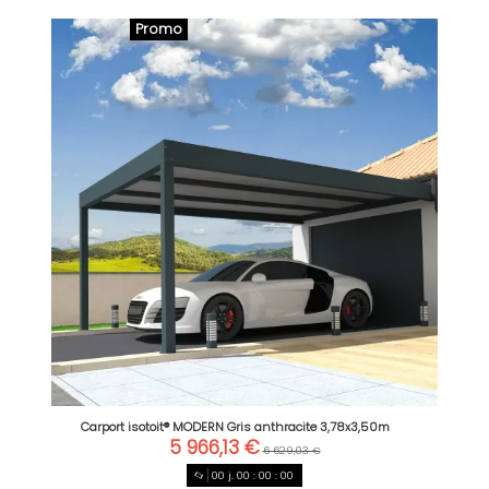
Promo
Carport isotoit® MODERN Gris anthracite 3,78x3,50m
5 966,13 €
6 629,03 €
00
j.
00
:
00
:
00