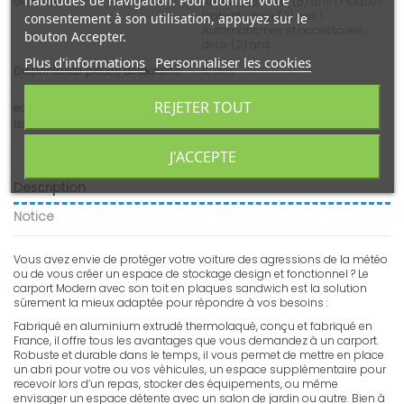
habitudes de navigation. Pour donner votre
Garantie
Armatures : cinq (5) ans | Plaques
Isotoit® : deux (2) ans |
consentement à son utilisation, appuyez sur le
Automatismes et accessoires :
bouton Accepter.
deux (2) ans
Plus d'informations
Personnaliser les cookies
Disponibilité pièces détachées
10 ans
REJETER TOUT
ean13
3662618134149
isbn
3662618134149
J'ACCEPTE
Description
Notice
Vous avez envie de protéger votre voiture des agressions de la météo
ou de vous créer un espace de stockage design et fonctionnel ? Le
carport Modern avec son toit en plaques sandwich est la solution
sûrement la mieux adaptée pour répondre à vos besoins :
Fabriqué en aluminium extrudé thermolaqué, conçu et fabriqué en
France, il offre tous les avantages que vous demandez à un carport.
Robuste et durable dans le temps, il vous permet de mettre en place
un abri pour votre ou vos véhicules, un espace supplémentaire pour
recevoir lors d’un repas, stocker des équipements, ou même
envisager un espace détente avec un salon de jardin ou autre. Bien à