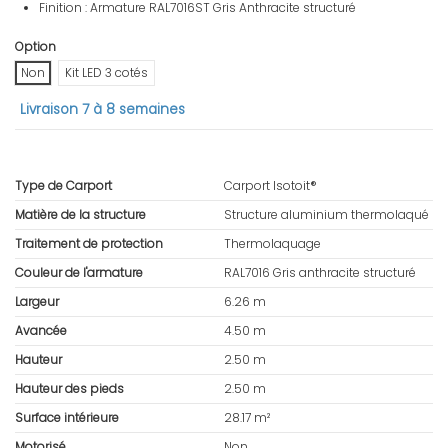
Finition : Armature RAL7016ST Gris Anthracite structuré
Option
Non
Kit LED 3 cotés
Livraison 7 à 8 semaines
Type de Carport
Carport Isotoit®
Matière de la structure
Structure aluminium thermolaqué
Traitement de protection
Thermolaquage
Couleur de l'armature
RAL7016 Gris anthracite structuré
Largeur
6.26 m
Avancée
4.50 m
Hauteur
2.50 m
Hauteur des pieds
2.50 m
Surface intérieure
28.17 m²
Motorisé
Non