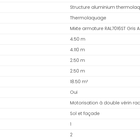
Structure aluminium thermolaq
Thermolaquage
Mixte armature RAL7016ST Gris A
4.50 m
4.110 m
2.50 m
2.50 m
18.50 m²
Oui
Motorisation à double vérin r
Sol et façade
1
2