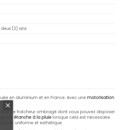
 deux (2) ans
iquée en aluminium et en France. Avec une
motorisation
n espace de fraîcheur ombragé dont vous pouvez disposer
 espace
étanche à la pluie
lorsque cela est nécessaire.
al soit uniforme et esthétique.