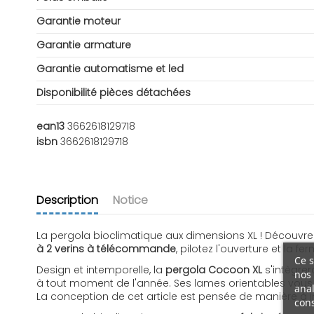
Garantie moteur
Garantie armature
Garantie automatisme et led
Disponibilité pièces détachées
ean13
3662618129718
isbn
3662618129718
Description
Notice
La pergola bioclimatique aux dimensions XL ! Découvr
à 2 verins à télécommande
, pilotez l'ouverture et la 
Ce s
Design et intemporelle, la
pergola Cocoon XL
s'intègrer
nos 
à tout moment de l'année. Ses lames orientables vous p
anal
La conception de cet article est pensée de manière à in
cons