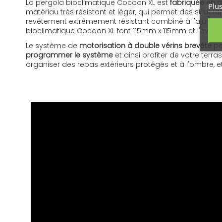
La pergola bioclimatique Cocoon XL est
fabriquée en 
Plus
matériau très résistant et léger, qui permet des struc
revêtement extrêmement résistant combiné à l'aluminium
bioclimatique Cocoon XL font 115mm x 115mm et l'évacua
Le système de
motorisation à double vérins brevété
pe
programmer le système
et ainsi profiter de votre ter
organiser des repas extérieurs protégés et à l'ombre, e
FR - Notice COCOON XL
Notice d'installation pour pergola bioclimatique COCO
Télécharger (5.2M)