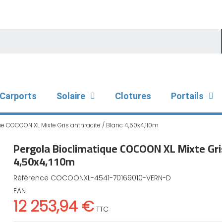
Carports
Solaire
Clotures
Portails
e COCOON XL Mixte Gris anthracite / Blanc 4,50x4,110m
Pergola Bioclimatique COCOON XL Mixte Gris
4,50x4,110m
Référence
COCOONXL-4541-70169010-VERN-D
EAN
12 253,94 €
TTC