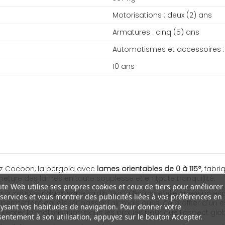
Motorisations : deux (2) ans
Armatures : cinq (5) ans
Automatismes et accessoires :
10 ans
ez Cocoon, la pergola avec
lames orientables de 0 à 115°
, fabr
fermeture des lames en toute souplesse et en toute tranquillité.
ite Web utilise ses propres cookies et ceux de tiers pour améliorer
a à coup sûr dans votre jardin. Sur la terrasse, elle créée u
services et vous montrer des publicités liées à vos préférences en
ermettent de laisser passer l'air mais aussi de profiter d'un
ysant vos habitudes de navigation. Pour donner votre
tégrer la motorisation dans les profilés pour que l'aspect glob
entement à son utilisation, appuyez sur le bouton Accepter.