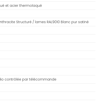
ué et acier thermolaqué
nthracite Structuré / lames RAL9010 Blanc pur satiné
adio contrôlée par télécommande