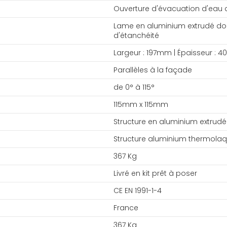
Ouverture d'évacuation d'eau 
Lame en aluminium extrudé doub
d'étanchéité
Largeur : 197mm | Épaisseur :
Parallèles à la façade
de 0° à 115°
115mm x 115mm
Structure en aluminium extrudé
Structure aluminium thermolaq
367 Kg
Livré en kit prêt à poser
CE EN 1991-1-4
France
367 Kg