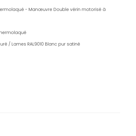
 thermolaqué - Manœuvre Double vérin motorisé à
é thermolaqué
cturé / Lames RAL9010 Blanc pur satiné