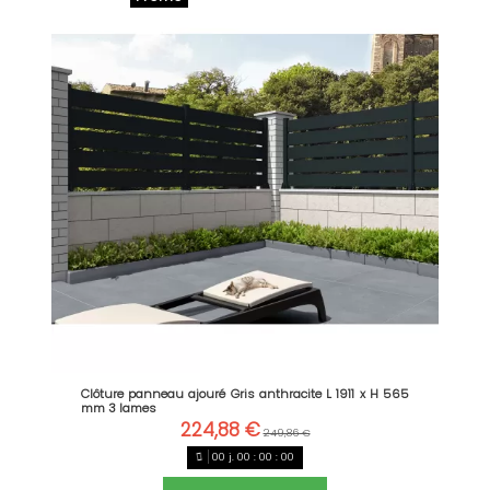
Clôture panneau ajouré Gris anthracite L 1911 x H 565
mm 3 lames
224,88 €
249,86 €
00
j.
00
:
00
:
00