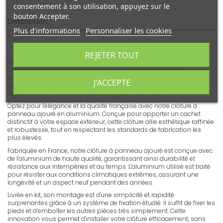
consentement à son utilisation, appuyez sur le
bouton Accepter.
Description
Plus d'informations
Personnaliser les cookies
Notice
REJETER TOUT
Clôture en aluminium à panneau ajouré. Montage rapide et facile.
Coloris Gris anthracite. Fabrication française en aluminium
thermolaqué de haute qualité. Installation simplifiée grâce aux
J'ACCEPTE
fixations et cales. Livraison en kit prêt à poser. Largeur 1911mm x
Hauteur 1090mm. 6 lames de haut. Système à visser.
Optez pour l'élégance et la qualité française avec notre clôture à
panneau ajouré en aluminium. Conçue pour apporter un cachet
distinctif à votre espace extérieur, cette clôture allie esthétique raffinée
et robustesse, tout en respectant les standards de fabrication les
plus élevés.
Fabriquée en France, notre clôture à panneau ajouré est conçue avec
de l'aluminium de haute qualité, garantissant ainsi durabilité et
résistance aux intempéries et au temps. L'aluminium utilisé est traité
pour résister aux conditions climatiques extrêmes, assurant une
longévité et un aspect neuf pendant des années.
Livrée en kit, son montage est d'une simplicité et rapidité
surprenantes grâce à un système de fixation étudié. Il suffit de fixer les
pieds et d’emboîter les autres pièces très simplement. Cette
innovation vous permet d'installer votre clôture efficacement, sans