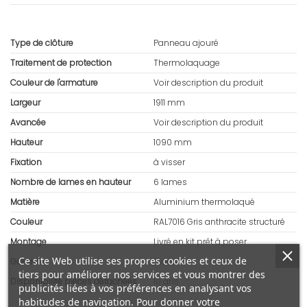
Type de clôture
Panneau ajouré
Traitement de protection
Thermolaquage
Couleur de l'armature
Voir description du produit
Largeur
1911 mm
Avancée
Voir description du produit
Hauteur
1090 mm
Fixation
à visser
Nombre de lames en hauteur
6 lames
Matière
Aluminium thermolaqué
Couleur
RAL7016 Gris anthracite structuré
Montage
Livré en kit prêt à poser
Ce site Web utilise ses propres cookies et ceux de
Garantie
5 ans
tiers pour améliorer nos services et vous montrer des
Disponibilité pièces détachées
10 ans
publicités liées à vos préférences en analysant vos
habitudes de navigation. Pour donner votre