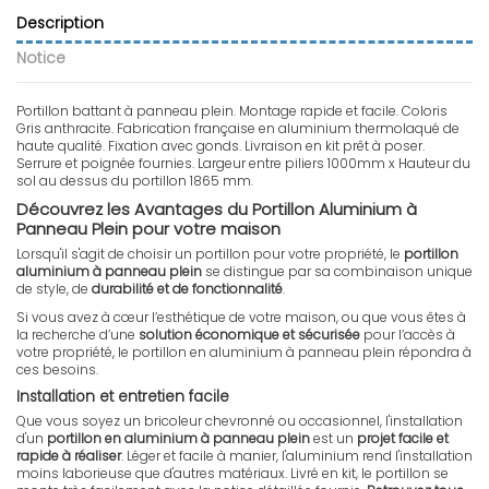
Description
Notice
Portillon battant à panneau plein. Montage rapide et facile. Coloris
Gris anthracite. Fabrication française en aluminium thermolaqué de
haute qualité. Fixation avec gonds. Livraison en kit prêt à poser.
Serrure et poignée fournies. Largeur entre piliers 1000mm x Hauteur du
sol au dessus du portillon 1865 mm.
Découvrez les Avantages du Portillon Aluminium à
Panneau Plein pour votre maison
Lorsqu'il s'agit de choisir un portillon pour votre propriété, le
portillon
aluminium à panneau plein
se distingue par sa combinaison unique
de style, de
durabilité et de fonctionnalité
.
Si vous avez à cœur l’esthétique de votre maison, ou que vous êtes à
la recherche d’une
solution économique et sécurisée
pour l’accès à
votre propriété, le portillon en aluminium à panneau plein répondra à
ces besoins.
Installation et entretien facile
Que vous soyez un bricoleur chevronné ou occasionnel, l'installation
d'un
portillon en aluminium à panneau plein
est un
projet facile et
rapide à réaliser
. Léger et facile à manier, l'aluminium rend l'installation
moins laborieuse que d'autres matériaux. Livré en kit, le portillon se