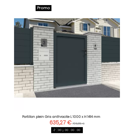
Promo
Portillon plein Gris anthracite L 1000 x H 1414 mm
635,27 €
705,85 €
00
j.
00
:
00
:
00