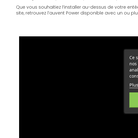
Que vous souhaitiez l’installer au-dessus de votre entée
site, retrouvez l’auvent Power disponible avec un ou 
Charge neige POWER
Télécharger (126.88k)
FR - Notice câblage Auvent POWER
Télécharger (638.23k)
Ce s
nos 
FR - Notice Auvent POWER
anal
cons
Télécharger (1.56M)
Plus
Doc Panneau 500W BG
Télécharger (786k)
Manuel Hoymiles HMS 600 - 1000
Télécharger (4.01M)