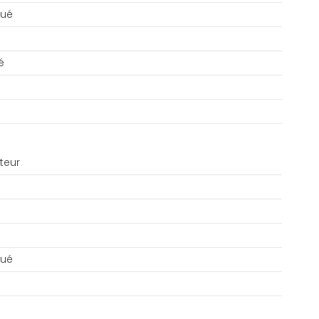
qué
é
teur
qué