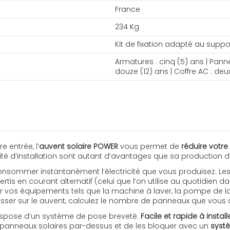
France
234 Kg
Kit de fixation adapté au suppo
Armatures : cinq (5) ans | Pann
douze (12) ans | Coffre AC : deu
 entrée, l’
auvent solaire POWER
vous permet de
réduire votre
ité d’installation sont autant d’avantages que sa production d’é
 consommer instantanément l’électricité que vous produisez. Le
ertis en courant alternatif (celui que l’on utilise au quotidien da
vos équipements tels que la machine à laver, la pompe de la 
er sur le auvent, calculez le nombre de panneaux que vous all
dispose d’un système de pose breveté.
Facile et rapide à install
les panneaux solaires par-dessus et de les bloquer avec un
systè