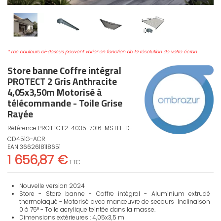
* Les couleurs ci-dessus peuvent varier en fonction de la résolution de votre écran.
Store banne Coffre intégral
PROTECT 2 Gris Anthracite
4,05x3,50m Motorisé à
télécommande - Toile Grise
Rayée
Référence
PROTECT2-4035-7016-MSTEL-D-
CD451G-ACR
EAN
3662618118651
1 656,87 €
TTC
Nouvelle version 2024
Store - Store banne - Coffre intégral - Aluminium extrudé
thermolaqué - Motorisé avec manœuvre de secours Inclinaison
0 à 75° - Toile acrylique teintée dans la masse.
Dimensions extérieures : 4,05x3,5 m