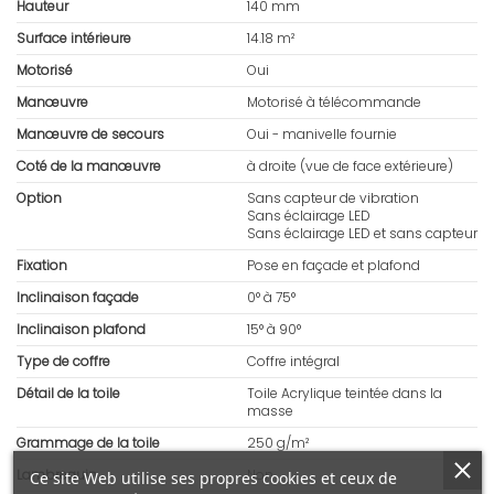
Hauteur
140 mm
Surface intérieure
14.18 m²
Motorisé
Oui
Manœuvre
Motorisé à télécommande
Manœuvre de secours
Oui - manivelle fournie
Coté de la manœuvre
à droite (vue de face extérieure)
Option
Sans capteur de vibration
Sans éclairage LED
Sans éclairage LED et sans capteur
Fixation
Pose en façade et plafond
Inclinaison façade
0° à 75°
Inclinaison plafond
15° à 90°
Type de coffre
Coffre intégral
Détail de la toile
Toile Acrylique teintée dans la
masse
Grammage de la toile
250 g/m²
Lambrequin
Non
Ce site Web utilise ses propres cookies et ceux de