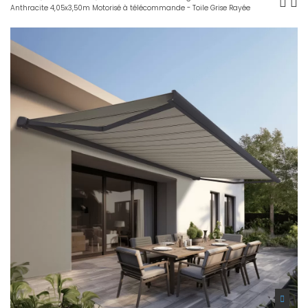
Anthracite 4,05x3,50m Motorisé à télécommande - Toile Grise Rayée