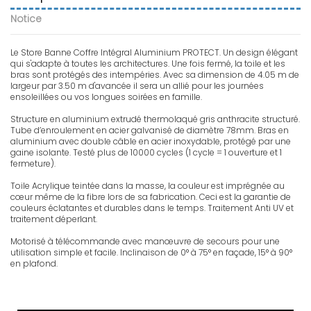
Notice
Le Store Banne Coffre Intégral Aluminium PROTECT. Un design élégant
qui s'adapte à toutes les architectures. Une fois fermé, la toile et les
bras sont protégés des intempéries. Avec sa dimension de 4.05 m de
largeur par 3.50 m d'avancée il sera un allié pour les journées
ensoleillées ou vos longues soirées en famille.
Structure en aluminium extrudé thermolaqué gris anthracite structuré.
Tube d’enroulement en acier galvanisé de diamètre 78mm. Bras en
aluminium avec double câble en acier inoxydable, protégé par une
gaine isolante. Testé plus de 10000 cycles (1 cycle = 1 ouverture et 1
fermeture).
Toile Acrylique teintée dans la masse, la couleur est imprégnée au
cœur même de la fibre lors de sa fabrication. Ceci est la garantie de
couleurs éclatantes et durables dans le temps. Traitement Anti UV et
traitement déperlant.
Motorisé à télécommande avec manœuvre de secours pour une
utilisation simple et facile. Inclinaison de 0° à 75° en façade, 15° à 90°
en plafond.
FR - Notice PROTECT2
Version française. Notice d'installation pour store banne coffre intégral
Protect 2.