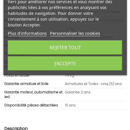
tiers pour améliorer nos services et vous montrer des
Anti UV
Oui
publicités liées à vos préférences en analysant vos
Détail de la structure
Structure en aluminium extrudé
habitudes de navigation. Pour donner votre
consentement à son utilisation, appuyez sur le
Matière
Structure aluminium thermolaqué
bouton Accepter.
Poids
70 Kg
Plus d'informations
Personnaliser les cookies
Montage
Livré assemblé prêt à poser
Norme
CLASSE 1 - EN13561
REJETER TOUT
Pays d'origine
France
Dimensions brutes - article
5500x310x200
J'ACCEPTE
emballé (L x l x H)
Poids emballé
74 Kg
Garantie armature et toile
Armatures et Toiles : cinq (5) ans
Garantie moteur, automatisme et
Garantie 2 ans
led
Disponibilité pièces détachées
10 ans
Description