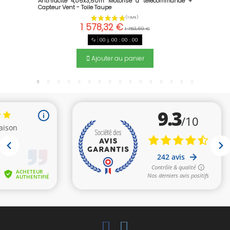
Anthracite 4,05x3,50m Motorisé à télécommande +
Capteur Vent - Toile Taupe
1 578,32 €
1 753,69 €
00
j.
00
:
00
:
00
Ajouter au panier