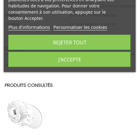
Sans éclairage LED
habitudes de navigation. Pour donner votre
Sans éclairage LED et sans capteur
consentement à son utilisation, appuyez sur le
Matière
Aluminium thermolaqué
bouton Accepter.
Couleur
RAL9010 Blanc pur satiné
Plus d'informations
Personnaliser les cookies
REJETER TOUT
Description
J'ACCEPTE
Joue support de bras gauche pour store banne PROTECT
PRODUITS CONSULTÉS