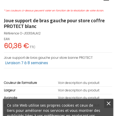
* Les couleurs ci-dessus peuvent varier en fonction de la résolution de votre écran.
Joue support de bras gauche pour store coffre
PROTECT blanc
Référence
O-J13313ALAI2
EAN
60,36 €
TTC
Joue support de bras gauche pour store banne PROTECT
Livraison 7 à 8 semaines
Couleur de l'armature
Voir description du produit
Largeur
Voir description du produit
Avancée
Voir description du produit
Ce site Web utilise ses propres cookies et ceux de
Hauteur
Voir description du produit
tiers pour améliorer nos services et vous montrer des
Option
Sans capteur de vibration
publicités liées à vos préférences en analysant vos