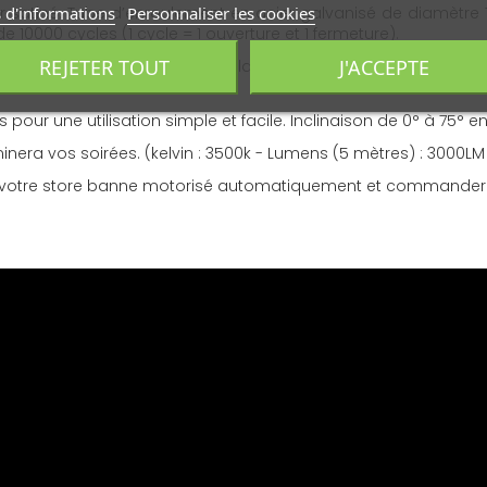
 d'informations
Personnaliser les cookies
r satiné. Tube d’enroulement en acier galvanisé de diamètr
 10000 cycles (1 cycle = 1 ouverture et 1 fermeture).
REJETER TOUT
J'ACCEPTE
 imprégnée au cœur même de la fibre lors de sa fabrication. C
nt.
 une utilisation simple et facile. Inclinaison de 0° à 75° en
uminera vos soirées. (kelvin : 3500k - Lumens (5 mètres) : 3000L
rer votre store banne motorisé automatiquement et commander 
 coffre intégral Protect 2.