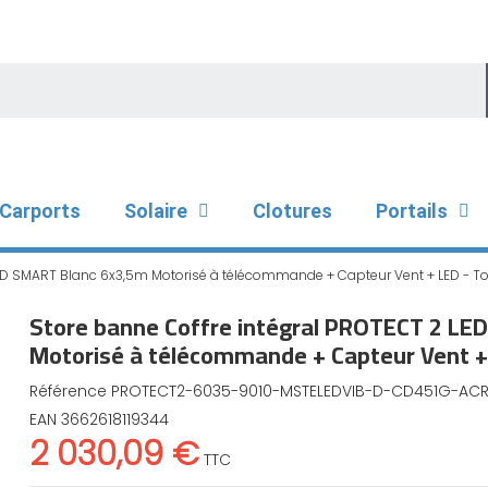
Carports
Solaire
Clotures
Portails
LED SMART Blanc 6x3,5m Motorisé à télécommande + Capteur Vent + LED - To
Store banne Coffre intégral PROTECT 2 LE
Motorisé à télécommande + Capteur Vent + 
Référence
PROTECT2-6035-9010-MSTELEDVIB-D-CD451G-AC
EAN
3662618119344
2 030,09 €
TTC