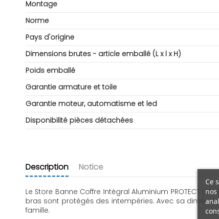
Montage
Norme
Pays d'origine
Dimensions brutes - article emballé (L x l x H)
Poids emballé
Garantie armature et toile
Garantie moteur, automatisme et led
Disponibilité pièces détachées
Description
Notice
Ce s
nos 
Le Store Banne Coffre Intégral Aluminium PROTECT LED SM
bras sont protégés des intempéries. Avec sa dimension
anal
famille.
cons