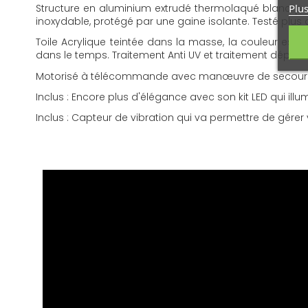
Plus
Structure en aluminium extrudé thermolaqué blanc pu
inoxydable, protégé par une gaine isolante. Testé plus de
Toile Acrylique teintée dans la masse, la couleur est
dans le temps. Traitement Anti UV et traitement déperla
Motorisé à télécommande avec manœuvre de secours pour
Inclus : Encore plus d'élégance avec son kit LED qui ill
Inclus : Capteur de vibration qui va permettre de gé
FR - Notice PROTECT2
Version française. Notice d'installation pour store banne
Télécharger (1.83M)