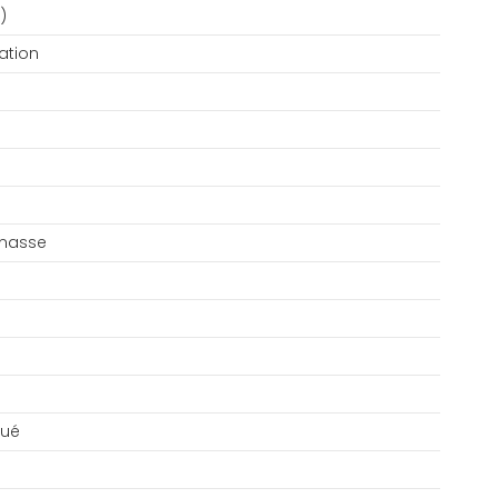
)
ation
 masse
qué