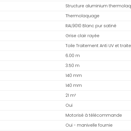
Structure aluminium thermola
Thermolaquage
RAL9010 Blanc pur satiné
Grise clair rayée
Toile Traitement Anti UV et trai
6.00 m
3.50 m
140 mm
140 mm
21 m²
Oui
Motorisé à télécommande
Oui - manivelle fournie