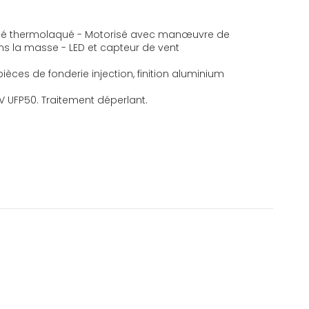
trudé thermolaqué - Motorisé avec manœuvre de
ans la masse - LED et capteur de vent
pièces de fonderie injection, finition aluminium
UV UFP50. Traitement déperlant.