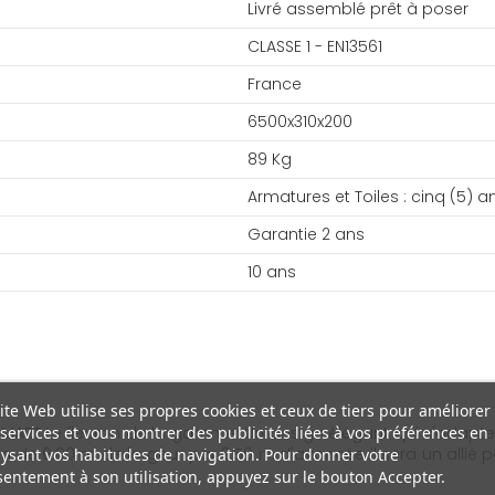
Livré assemblé prêt à poser
CLASSE 1 - EN13561
France
6500x310x200
89 Kg
Armatures et Toiles : cinq (5) a
Garantie 2 ans
10 ans
ite Web utilise ses propres cookies et ceux de tiers pour améliorer
services et vous montrer des publicités liées à vos préférences en
ART Le fleuron de la gamme. Un design élégant qui s'adapte à t
 de 6.00 m de largeur par 3.50 m d'avancée il sera un allié po
ysant vos habitudes de navigation. Pour donner votre
entement à son utilisation, appuyez sur le bouton Accepter.