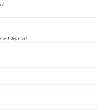
qué
tement déperlant