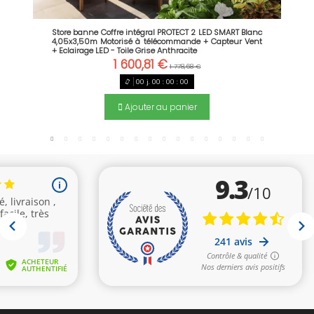
Store banne Coffre intégral PROTECT 2 LED SMART Blanc
4,05x3,50m Motorisé à télécommande + Capteur Vent
+ Eclairage LED - Toile Grise Anthracite
1 600,81 €
1 778,68 €
00
j.
00
:
00
:
00
Ajouter au panier