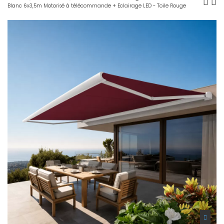
Blanc 6x3,5m Motorisé à télécommande + Eclairage LED - Toile Rouge