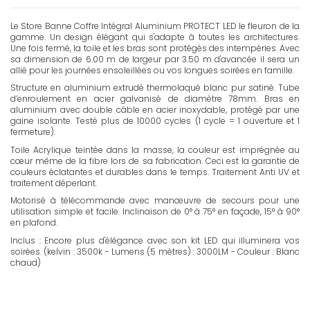
Le Store Banne Coffre Intégral Aluminium PROTECT LED le fleuron de la
gamme. Un design élégant qui s'adapte à toutes les architectures.
Une fois fermé, la toile et les bras sont protégés des intempéries. Avec
sa dimension de 6.00 m de largeur par 3.50 m d'avancée il sera un
allié pour les journées ensoleillées ou vos longues soirées en famille.
Structure en aluminium extrudé thermolaqué blanc pur satiné. Tube
d’enroulement en acier galvanisé de diamètre 78mm. Bras en
aluminium avec double câble en acier inoxydable, protégé par une
gaine isolante. Testé plus de 10000 cycles (1 cycle = 1 ouverture et 1
fermeture).
Toile Acrylique teintée dans la masse, la couleur est imprégnée au
cœur même de la fibre lors de sa fabrication. Ceci est la garantie de
couleurs éclatantes et durables dans le temps. Traitement Anti UV et
traitement déperlant.
Motorisé à télécommande avec manœuvre de secours pour une
utilisation simple et facile. Inclinaison de 0° à 75° en façade, 15° à 90°
en plafond.
Inclus : Encore plus d'élégance avec son kit LED qui illuminera vos
soirées. (kelvin : 3500k - Lumens (5 mètres) : 3000LM - Couleur : Blanc
chaud)