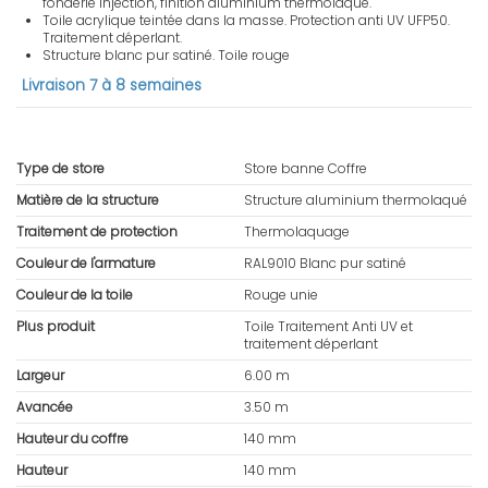
fonderie injection, finition aluminium thermolaqué.
Toile acrylique teintée dans la masse. Protection anti UV UFP50.
Traitement déperlant.
Structure blanc pur satiné. Toile rouge
Livraison 7 à 8 semaines
Type de store
Store banne Coffre
Matière de la structure
Structure aluminium thermolaqué
Traitement de protection
Thermolaquage
Couleur de l'armature
RAL9010 Blanc pur satiné
Couleur de la toile
Rouge unie
Plus produit
Toile Traitement Anti UV et
traitement déperlant
Largeur
6.00 m
Avancée
3.50 m
Hauteur du coffre
140 mm
Hauteur
140 mm