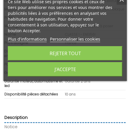
Détail de la structure
Structure en aluminium extrudé
Ce site Web utilise ses propres cookies et ceux de
tiers pour améliorer nos services et vous montrer des
Matière
Structure aluminium thermolaqué
publicités liées à vos préférences en analysant vos
Poids
85 Kg
habitudes de navigation. Pour donner votre
consentement à son utilisation, appuyez sur le
Montage
Livré assemblé prêt à poser
bouton Accepter.
Norme
CLASSE 1 - EN13561
Plus d'informations
Personnaliser les cookies
Pays d'origine
France
Dimensions brutes - article
6500x310x200
REJETER TOUT
emballé (L x l x H)
Poids emballé
89 Kg
J'ACCEPTE
Garantie armature et toile
Armatures et Toiles : cinq (5) ans
Garantie moteur, automatisme et
Garantie 2 ans
led
Disponibilité pièces détachées
10 ans
Description
Notice