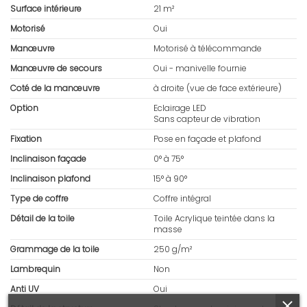
Surface intérieure
21 m²
Motorisé
Oui
Manœuvre
Motorisé à télécommande
Manœuvre de secours
Oui - manivelle fournie
Coté de la manœuvre
à droite (vue de face extérieure)
Option
Eclairage LED
Sans capteur de vibration
Fixation
Pose en façade et plafond
Inclinaison façade
0° à 75°
Inclinaison plafond
15° à 90°
Type de coffre
Coffre intégral
Détail de la toile
Toile Acrylique teintée dans la
masse
Grammage de la toile
250 g/m²
Lambrequin
Non
Anti UV
Oui