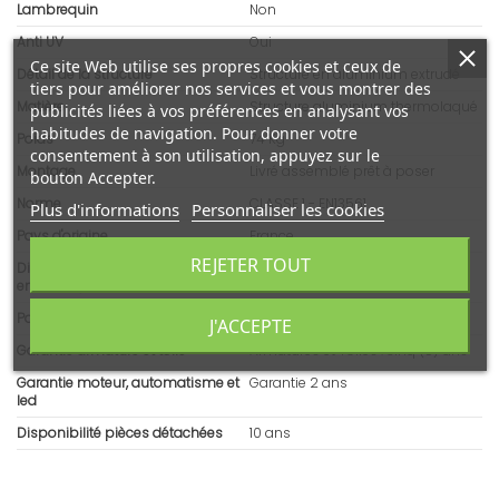
Lambrequin
Non
Anti UV
Oui
Ce site Web utilise ses propres cookies et ceux de
Détail de la structure
Structure en aluminium extrudé
tiers pour améliorer nos services et vous montrer des
Matière
Structure aluminium thermolaqué
publicités liées à vos préférences en analysant vos
habitudes de navigation. Pour donner votre
Poids
74 Kg
consentement à son utilisation, appuyez sur le
Montage
Livré assemblé prêt à poser
bouton Accepter.
Norme
CLASSE 1 - EN13561
Plus d'informations
Personnaliser les cookies
Pays d'origine
France
REJETER TOUT
Dimensions brutes - article
5500x310x200
emballé (L x l x H)
Poids emballé
78 Kg
J'ACCEPTE
Garantie armature et toile
Armatures et Toiles : cinq (5) ans
Garantie moteur, automatisme et
Garantie 2 ans
led
Disponibilité pièces détachées
10 ans