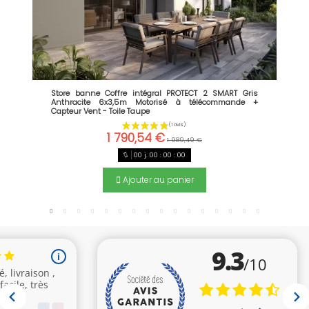
Store banne Coffre intégral PROTECT 2 SMART Gris
Anthracite 6x3,5m Motorisé à télécommande +
Capteur Vent - Toile Taupe
1 790,54 €
1 989,49 €
00
j.
00
:
00
:
00
Ajouter au panier