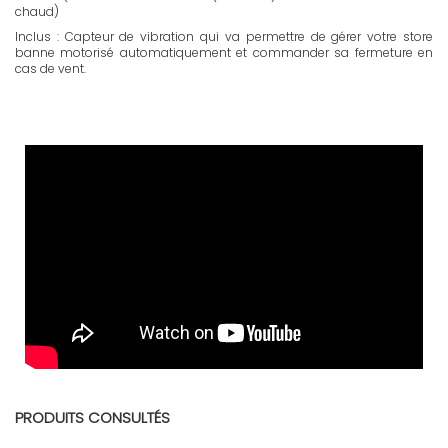
chaud)
Inclus : Capteur de vibration qui va permettre de gérer votre store
banne motorisé automatiquement et commander sa fermeture en
cas de vent.
FR - Notice PROTECT2
Version française. Notice d'installation pour store banne coffre intégral
Protect 2.
Télécharger (1.83M)
PRODUITS CONSULTÉS