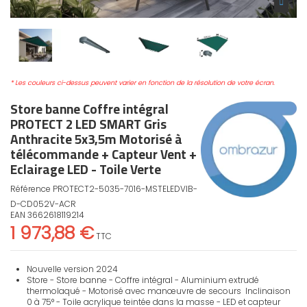
* Les couleurs ci-dessus peuvent varier en fonction de la résolution de votre écran.
Store banne Coffre intégral
PROTECT 2 LED SMART Gris
Anthracite 5x3,5m Motorisé à
télécommande + Capteur Vent +
Eclairage LED - Toile Verte
Référence
PROTECT2-5035-7016-MSTELEDVIB-
D-CD052V-ACR
EAN
3662618119214
1 973,88 €
TTC
Nouvelle version 2024
Store - Store banne - Coffre intégral - Aluminium extrudé
thermolaqué - Motorisé avec manœuvre de secours Inclinaison
0 à 75° - Toile acrylique teintée dans la masse - LED et capteur