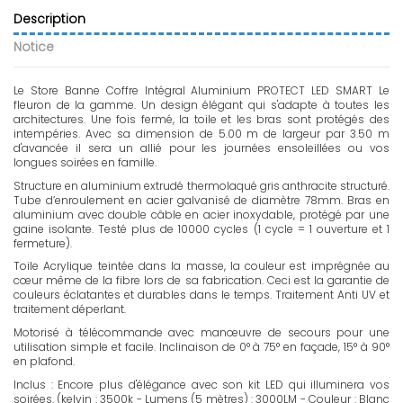
Description
Notice
Le Store Banne Coffre Intégral Aluminium PROTECT LED SMART Le
fleuron de la gamme. Un design élégant qui s'adapte à toutes les
architectures. Une fois fermé, la toile et les bras sont protégés des
intempéries. Avec sa dimension de 5.00 m de largeur par 3.50 m
d'avancée il sera un allié pour les journées ensoleillées ou vos
longues soirées en famille.
Structure en aluminium extrudé thermolaqué gris anthracite structuré.
Tube d’enroulement en acier galvanisé de diamètre 78mm. Bras en
aluminium avec double câble en acier inoxydable, protégé par une
gaine isolante. Testé plus de 10000 cycles (1 cycle = 1 ouverture et 1
fermeture).
Toile Acrylique teintée dans la masse, la couleur est imprégnée au
cœur même de la fibre lors de sa fabrication. Ceci est la garantie de
couleurs éclatantes et durables dans le temps. Traitement Anti UV et
traitement déperlant.
Motorisé à télécommande avec manœuvre de secours pour une
utilisation simple et facile. Inclinaison de 0° à 75° en façade, 15° à 90°
en plafond.
Inclus : Encore plus d'élégance avec son kit LED qui illuminera vos
soirées. (kelvin : 3500k - Lumens (5 mètres) : 3000LM - Couleur : Blanc