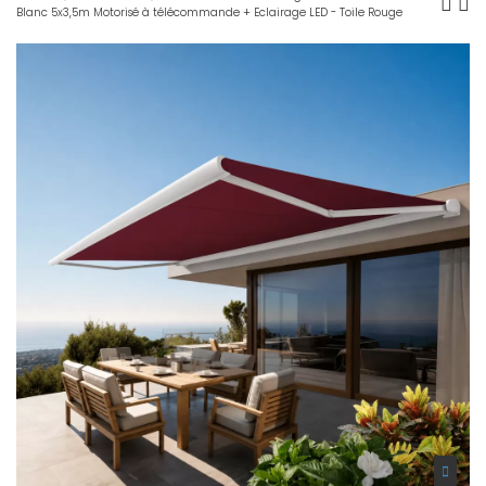
Blanc 5x3,5m Motorisé à télécommande + Eclairage LED - Toile Rouge