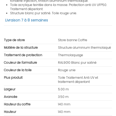
fonderie injection, finition aluminium thermolaqué.
Toile acrylique teintée dans la masse. Protection anti UV UFP50.
Traitement déperlant.
Structure blanc pur satiné. Toile rouge unie.
Livraison 7 à 8 semaines
Type de store
Store banne Coffre
Matière de la structure
Structure aluminium thermolaqué
Traitement de protection
Thermolaquage
Couleur de l'armature
RAL9010 Blanc pur satiné
Couleur de la toile
Rouge unie
Plus produit
Toile Traitement Anti UV et
traitement déperlant
Largeur
5.00 m
Avancée
3.50 m
Hauteur du coffre
140 mm
Hauteur
140 mm