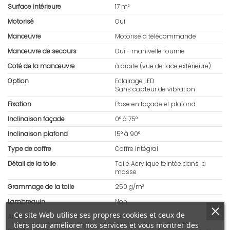
Surface intérieure
17 m²
Motorisé
Oui
Manœuvre
Motorisé à télécommande
Manœuvre de secours
Oui - manivelle fournie
Coté de la manœuvre
à droite (vue de face extérieure)
Option
Eclairage LED
Sans capteur de vibration
Fixation
Pose en façade et plafond
Inclinaison façade
0° à 75°
Inclinaison plafond
15° à 90°
Type de coffre
Coffre intégral
Détail de la toile
Toile Acrylique teintée dans la
masse
Grammage de la toile
250 g/m²
Lambrequin
Non
Ce site Web utilise ses propres cookies et ceux de
Anti UV
Oui
tiers pour améliorer nos services et vous montrer des