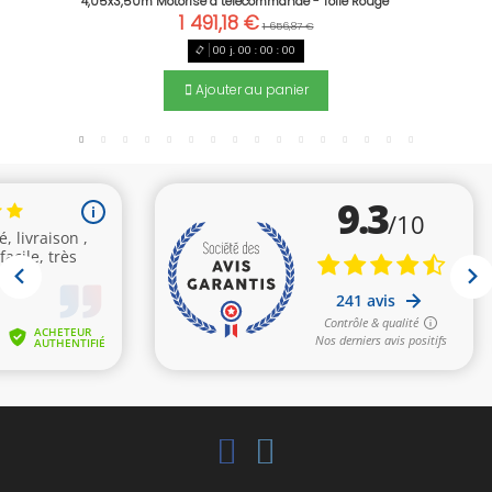
4,05x3,50m Motorisé à télécommande - Toile Rouge
1 491,18 €
1 656,87 €
00
j.
00
:
00
:
00
Ajouter au panier