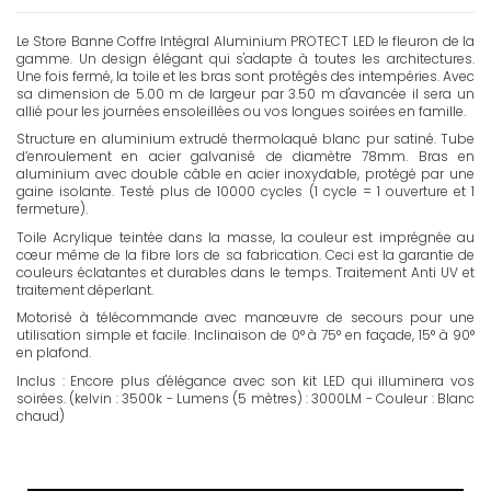
Le Store Banne Coffre Intégral Aluminium PROTECT LED le fleuron de la
gamme. Un design élégant qui s'adapte à toutes les architectures.
Une fois fermé, la toile et les bras sont protégés des intempéries. Avec
sa dimension de 5.00 m de largeur par 3.50 m d'avancée il sera un
allié pour les journées ensoleillées ou vos longues soirées en famille.
Structure en aluminium extrudé thermolaqué blanc pur satiné. Tube
d’enroulement en acier galvanisé de diamètre 78mm. Bras en
aluminium avec double câble en acier inoxydable, protégé par une
gaine isolante. Testé plus de 10000 cycles (1 cycle = 1 ouverture et 1
fermeture).
Toile Acrylique teintée dans la masse, la couleur est imprégnée au
cœur même de la fibre lors de sa fabrication. Ceci est la garantie de
couleurs éclatantes et durables dans le temps. Traitement Anti UV et
traitement déperlant.
Motorisé à télécommande avec manœuvre de secours pour une
utilisation simple et facile. Inclinaison de 0° à 75° en façade, 15° à 90°
en plafond.
Inclus : Encore plus d'élégance avec son kit LED qui illuminera vos
soirées. (kelvin : 3500k - Lumens (5 mètres) : 3000LM - Couleur : Blanc
chaud)
FR - Notice PROTECT2
Version française. Notice d'installation pour store banne coffre intégral
Protect 2.