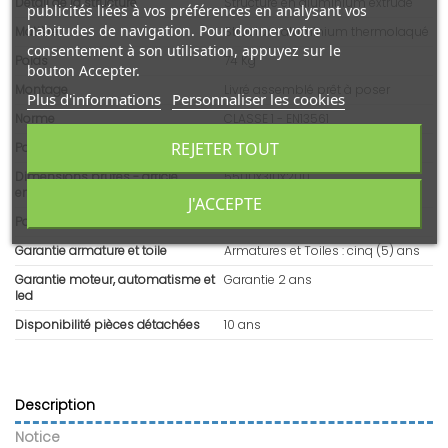
Détail de la structure
Structure en aluminium extrudé
publicités liées à vos préférences en analysant vos
habitudes de navigation. Pour donner votre
Matière
Structure aluminium thermolaqué
consentement à son utilisation, appuyez sur le
Poids
74 Kg
bouton Accepter.
Montage
Livré assemblé prêt à poser
Plus d'informations
Personnaliser les cookies
Norme
CLASSE 1 - EN13561
REJETER TOUT
Pays d'origine
France
Dimensions brutes - article
5500x310x200
emballé (L x l x H)
J'ACCEPTE
Poids emballé
78 Kg
Garantie armature et toile
Armatures et Toiles : cinq (5) ans
Garantie moteur, automatisme et
Garantie 2 ans
led
Disponibilité pièces détachées
10 ans
Description
Notice